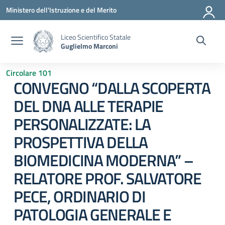
Vai ai contenuti
Vai al menu di navigazione
Vai al footer
Ministero dell'Istruzione e del Merito
Liceo Scientifico Statale
Guglielmo Marconi
Circolare 101
CONVEGNO “DALLA SCOPERTA
DEL DNA ALLE TERAPIE
PERSONALIZZATE: LA
PROSPETTIVA DELLA
BIOMEDICINA MODERNA” –
RELATORE PROF. SALVATORE
PECE, ORDINARIO DI
PATOLOGIA GENERALE E