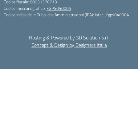
Codice fiscale: 80031370713
Codice meccanografico:
FGPS040004
Codice Indice delle Pubbliche Amministrazioni (IPA): istsc_fgps040004
Hosting & Powered by 3D Solution S.r.l.
Concept & Design by Designers Italia