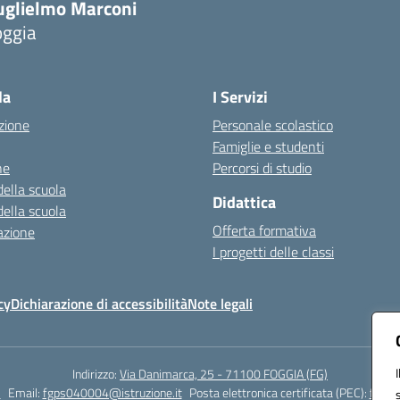
uglielmo Marconi
oggia
Visita la pagina iniziale della scuola
la
I Servizi
zione
Personale scolastico
Famiglie e studenti
ne
Percorsi di studio
della scuola
Didattica
della scuola
Offerta formativa
azione
I progetti delle classi
cy
Dichiarazione di accessibilità
Note legali
Indirizzo:
Via Danimarca, 25 - 71100 FOGGIA (FG)
1
Email:
fgps040004@istruzione.it
Posta elettronica certificata (PEC):
fgps0