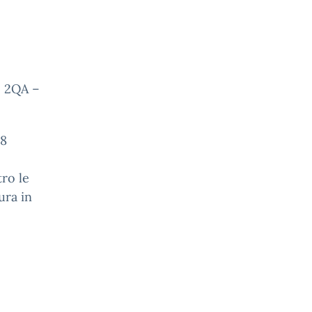
– 2QA –
28
tro le
ura in