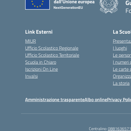
G
F
— 
Link Esterni
La Scuo
MIUR
Presenta
Ufficio Scolastico Regionale
I luoghi
Ufficio Scolastico Territoriale
Le perso
Scuola in Chiaro
I numeri 
Iscrizioni On Line
Le carte 
Invalsi
Organizz
La storia
Amministrazione trasparente
Albo online
Privacy Poli
Centralino:
088163657