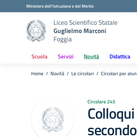
Vai ai contenuti
Vai al menu di navigazione
Vai al footer
Ministero dell'Istruzione e del Merito
Liceo Scientifico Statale
Guglielmo Marconi
Foggia
Scuola
Servizi
Novità
Didattica
Home
Novità
Le circolari
Circolari per alun
Circolare 245
Colloqui
secondo