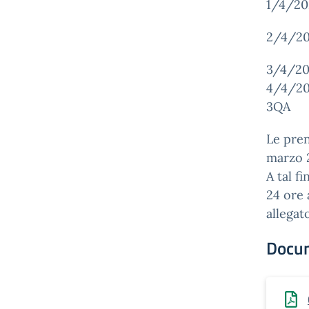
1/4/202
2/4/202
3/4/202
4/4/202
3QA
Le pren
marzo 
A tal f
24 ore 
allegat
Docu