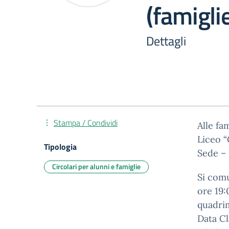
(famigli
Dettagli
Stampa / Condividi
Alle fa
Liceo “
Tipologia
Sede –
Circolari per alunni e famiglie
Si comu
ore 19:
quadrim
Data Cl