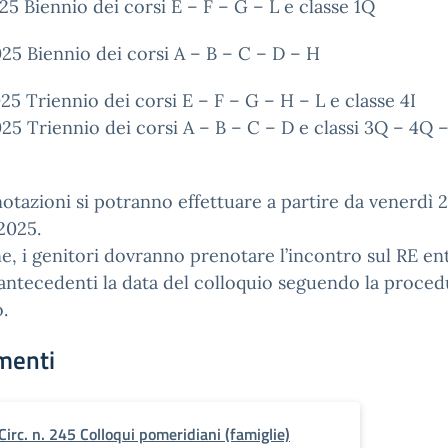
5 Biennio dei corsi E – F – G – L e classe 1Q
5 Biennio dei corsi A – B – C – D – H
5 Triennio dei corsi E – F – G – H – L e classe 4I
5 Triennio dei corsi A – B – C – D e classi 3Q – 4Q 
otazioni si potranno effettuare a partire da venerdì 
2025.
ine, i genitori dovranno prenotare l’incontro sul RE en
antecedenti la data del colloquio seguendo la proced
o.
menti
Circ. n. 245 Colloqui pomeridiani (famiglie)