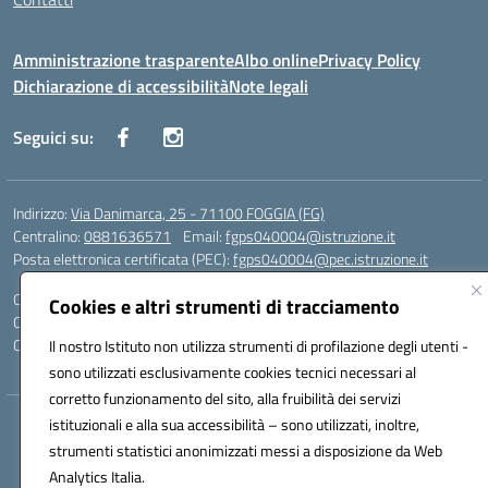
Amministrazione trasparente
Albo online
Privacy Policy
Dichiarazione di accessibilità
Note legali
Seguici su:
Indirizzo:
Via Danimarca, 25 - 71100 FOGGIA (FG)
Centralino:
0881636571
Email:
fgps040004@istruzione.it
Posta elettronica certificata (PEC):
fgps040004@pec.istruzione.it
Codice fiscale: 80031370713
Cookies e altri strumenti di tracciamento
Codice meccanografico:
FGPS040004
Codice Indice delle Pubbliche Amministrazioni (IPA): istsc_fgps040004
Il nostro Istituto non utilizza strumenti di profilazione degli utenti -
sono utilizzati esclusivamente cookies tecnici necessari al
corretto funzionamento del sito, alla fruibilità dei servizi
istituzionali e alla sua accessibilità – sono utilizzati, inoltre,
Hosting & Powered by 3D Solution S.r.l.
strumenti statistici anonimizzati messi a disposizione da Web
Concept & Design by Designers Italia
Analytics Italia.