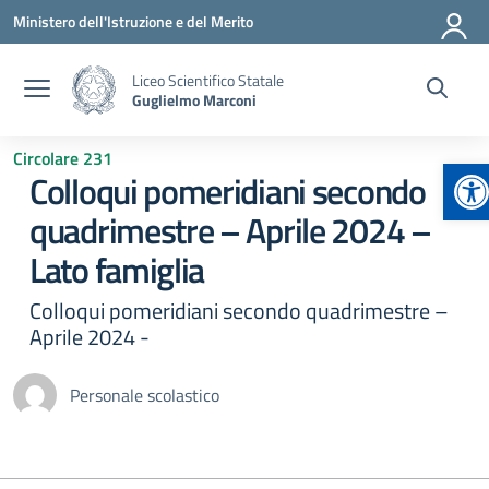
Vai ai contenuti
Vai al menu di navigazione
Vai al footer
Ministero dell'Istruzione e del Merito
Liceo Scientifico Statale
Guglielmo Marconi
Circolare 231
Ap
Colloqui pomeridiani secondo
quadrimestre – Aprile 2024 –
Lato famiglia
Colloqui pomeridiani secondo quadrimestre –
Aprile 2024 -
Personale scolastico