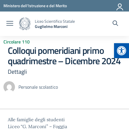
Vai ai contenuti
Vai al menu di navigazione
Vai al footer
Ministero dell'Istruzione e del Merito
Liceo Scientifico Statale
Guglielmo Marconi
Circolare 110
Apr
Colloqui pomeridiani primo
quadrimestre – Dicembre 2024
Dettagli
Personale scolastico
Alle famiglie degli studenti
Liceo “G. Marconi” – Foggia