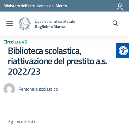
Vai ai contenuti
Vai al menu di navigazione
Vai al footer
Ministero dell'Istruzione e del Merito
Liceo Scientifico Statale
Guglielmo Marconi
Circolare 45
Ap
Biblioteca scolastica,
riattivazione del prestito a.s.
2022/23
Personale scolastico
Agli studenti