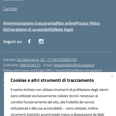
Contatti
Amministrazione trasparente
Albo online
Privacy Policy
Dichiarazione di accessibilità
Note legali
Seguici su:
Indirizzo:
Via Danimarca, 25 - 71100 FOGGIA (FG)
Centralino:
0881636571
Email:
fgps040004@istruzione.it
Posta elettronica certificata (PEC):
fgps040004@pec.istruzione.it
Cookies e altri strumenti di tracciamento
Codice fiscale: 80031370713
Codice meccanografico:
FGPS040004
Il nostro Istituto non utilizza strumenti di profilazione degli utenti -
Codice Indice delle Pubbliche Amministrazioni (IPA): istsc_fgps040004
sono utilizzati esclusivamente cookies tecnici necessari al
corretto funzionamento del sito, alla fruibilità dei servizi
istituzionali e alla sua accessibilità – sono utilizzati, inoltre,
Hosting & Powered by 3D Solution S.r.l.
strumenti statistici anonimizzati messi a disposizione da Web