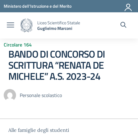
Vai ai contenuti
Vai al menu di navigazione
Vai al footer
Ministero dell'Istruzione e del Merito
Liceo Scientifico Statale
Guglielmo Marconi
Circolare 164
BANDO DI CONCORSO DI
SCRITTURA “RENATA DE
MICHELE” A.S. 2023-24
Personale scolastico
Alle famiglie degli studenti