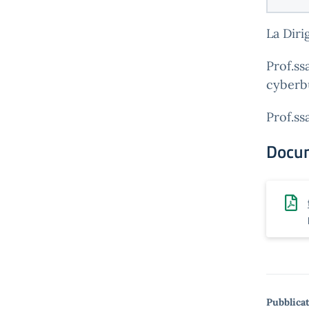
La Diri
Prof.ss
cyberb
Prof.ss
Docu
Pubblicat