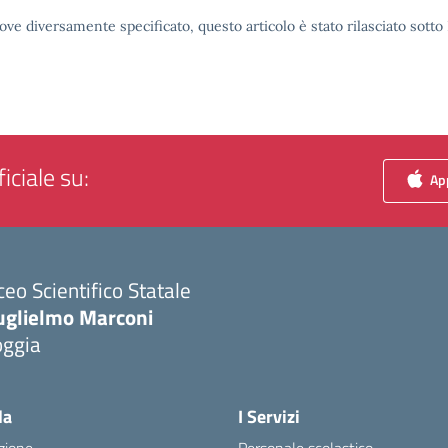
ove diversamente specificato, questo articolo è stato rilasciato sott
iciale su:
App
ceo Scientifico Statale
uglielmo Marconi
oggia
Visita la pagina iniziale della scuola
la
I Servizi