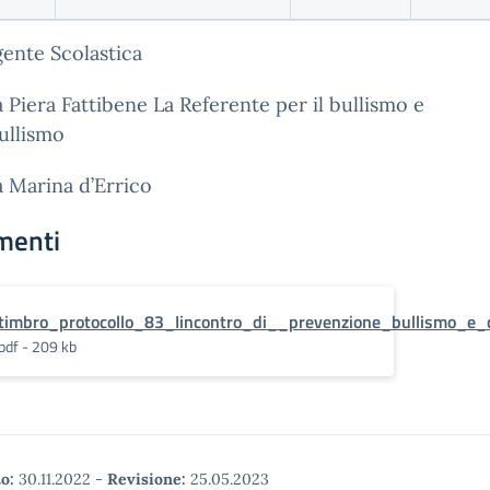
gente Scolastica
a Piera Fattibene La Referente per il bullismo e
ullismo
a Marina d’Errico
menti
timbro_protocollo_83_Iincontro_di__prevenzione_bullismo_e_
pdf - 209 kb
o:
30.11.2022
-
Revisione:
25.05.2023