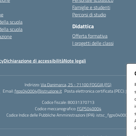
zione
Personale scolastico
Famiglie e studenti
ne
Percorsi di studio
della scuola
Didattica
della scuola
Offerta formativa
azione
I progetti delle classi
cy
Dichiarazione di accessibilità
Note legali
Indirizzo:
Via Danimarca, 25 - 71100 FOGGIA (FG)
1
Email:
fgps040004@istruzione.it
Posta elettronica certificata (PEC):
fgps0
Codice fiscale: 80031370713
Codice meccanografico:
FGPS040004
Codice Indice delle Pubbliche Amministrazioni (IPA): istsc_fgps040004