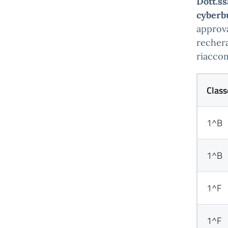
Dott.ss
cyberb
approva
rechera
riaccom
Class
1^B
1^B
1^F
1^F