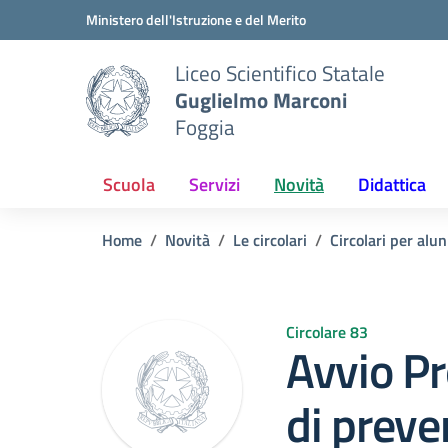
Vai ai contenuti
Vai al menu di navigazione
Vai al footer
Ministero dell'Istruzione e del Merito
Liceo Scientifico Statale
Guglielmo Marconi
Foggia
Scuola
Servizi
Novità
Didattica
Home
Novità
Le circolari
Circolari per alun
Circolare 83
Avvio Pr
di preve