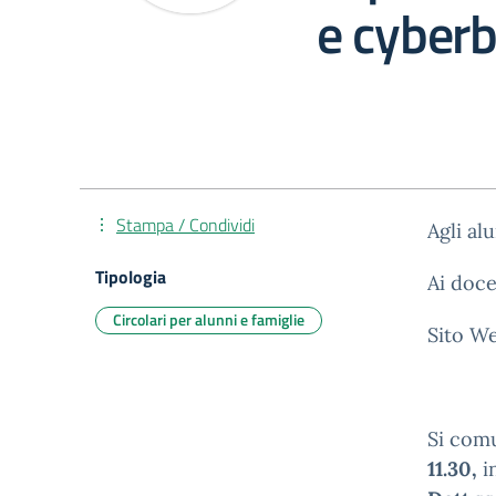
e cyberb
Stampa / Condividi
Agli al
Tipologia
Ai doce
Circolari per alunni e famiglie
Sito W
Si com
11.30,
in