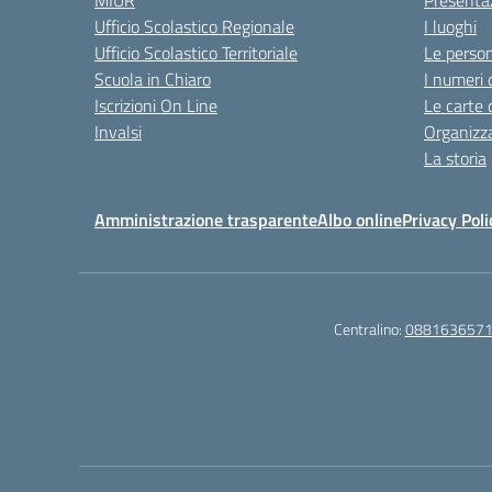
MIUR
Presenta
Ufficio Scolastico Regionale
I luoghi
Ufficio Scolastico Territoriale
Le perso
Scuola in Chiaro
I numeri 
Iscrizioni On Line
Le carte 
Invalsi
Organizz
La storia
Amministrazione trasparente
Albo online
Privacy Poli
Centralino:
088163657