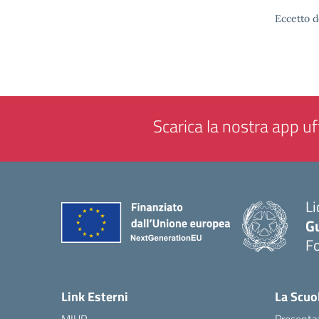
Eccetto d
Scarica la nostra app uff
Li
G
F
— 
Link Esterni
La Scuo