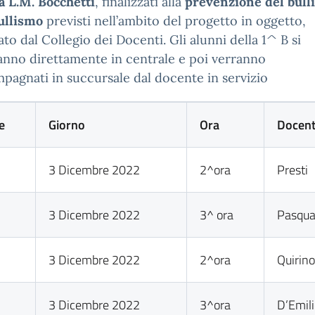
a L.M. Bocchetti
, finalizzati alla
prevenzione del bull
ullismo
previsti nell’ambito del progetto in oggetto,
to dal Collegio dei Docenti. Gli alunni della 1^ B si
nno direttamente in centrale e poi verranno
pagnati in succursale dal docente in servizio
e
Giorno
Ora
Docen
3 Dicembre 2022
2^ora
Presti
3 Dicembre 2022
3^ ora
Pasqu
3 Dicembre 2022
2^ora
Quirin
3 Dicembre 2022
3^ora
D’Emil