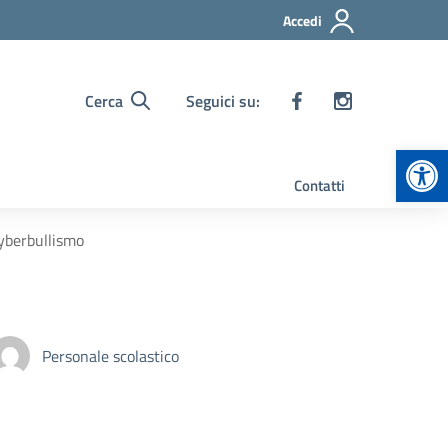
Accedi
Cerca
Seguici su:
Apr
Contatti
cyberbullismo
Personale scolastico