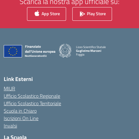
Scarica la nostra app ufficiale su:
App Store
Play Store
Liceo Scientifico Statale
Guglielmo Marconi
Foggia
— Visita la pagina iniziale della scuola
Link Esterni
MIUR
Ufficio Scolastico Regionale
Ufficio Scolastico Territoriale
Scuola in Chiaro
Iscrizioni On Line
Invalsi
La Scuola