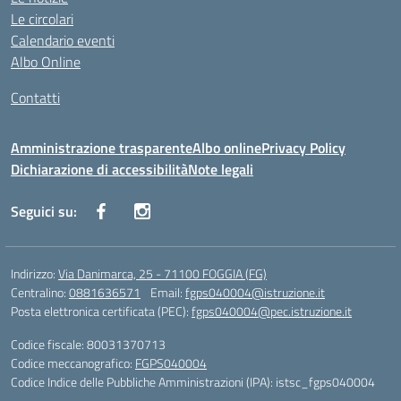
Le circolari
Calendario eventi
Albo Online
Contatti
Amministrazione trasparente
Albo online
Privacy Policy
Dichiarazione di accessibilità
Note legali
Seguici su:
Indirizzo:
Via Danimarca, 25 - 71100 FOGGIA (FG)
Centralino:
0881636571
Email:
fgps040004@istruzione.it
Posta elettronica certificata (PEC):
fgps040004@pec.istruzione.it
Codice fiscale: 80031370713
Codice meccanografico:
FGPS040004
Codice Indice delle Pubbliche Amministrazioni (IPA): istsc_fgps040004