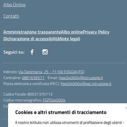
Albo Online
Contatti
Amministrazione trasparente
Albo online
Privacy Policy
Dichiarazione di accessibilità
Note legali
Seguici su:
Indirizzo:
Via Danimarca, 25 - 71100 FOGGIA (FG)
Centralino:
0881636571
Email:
fgps040004@istruzione.it
Posta elettronica certificata (PEC):
fgps040004@pec.istruzione.it
Codice fiscale: 80031370713
Codice meccanografico:
FGPS040004
Codice Indice delle Pubbliche Amministrazioni (IPA): istsc_fgps040004
Cookies e altri strumenti di tracciamento
Il nostro Istituto non utilizza strumenti di profilazione degli utenti -