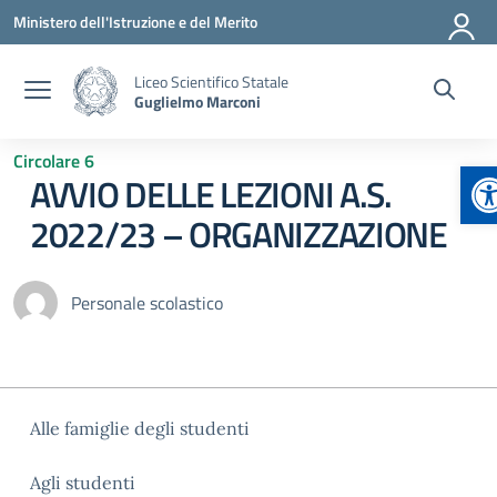
Vai ai contenuti
Vai al menu di navigazione
Vai al footer
Ministero dell'Istruzione e del Merito
Liceo Scientifico Statale
Guglielmo Marconi
Circolare 6
A
AVVIO DELLE LEZIONI A.S.
2022/23 – ORGANIZZAZIONE
Personale scolastico
Alle famiglie degli studenti
Agli studenti