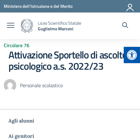
Vai ai contenuti
Vai al menu di navigazione
Vai al footer
Ministero dell'Istruzione e del Merito
Liceo Scientifico Statale
Guglielmo Marconi
Circolare 76
Apr
Attivazione Sportello di ascolto
psicologico a.s. 2022/23
Personale scolastico
Agli alunni
Ai genitori