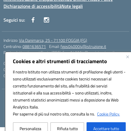
Dichiarazione di accessibilità
Note legali
Seguici su:
Indirizzo:
Via Danimarca, 25 - 71100 FOGGIA (FG)
Centralino:
0881636571
Email:
fgps040004@istruzione.it
Posta elettronica certificata (PEC):
fgps040004@pec.istruzione.it
Cookies e altri strumenti di tracciamento
Codice fiscale: 80031370713
Codice meccanografico:
FGPS040004
Il nostro Istituto non utilizza strumenti di profilazione degli utenti -
Codice Indice delle Pubbliche Amministrazioni (IPA): istsc_fgps040004
sono utilizzati esclusivamente cookies tecnici necessari al
corretto funzionamento del sito, alla fruibilità dei servizi
istituzionali e alla sua accessibilità – sono utilizzati, inoltre,
Hosting & Powered by 3D Solution S.r.l.
strumenti statistici anonimizzati messi a disposizione da Web
Concept & Design by Designers Italia
Analytics Italia.
Per saperne di più sul nostro sito, consulta la ns.
Cookie Policy.
Personalizza
Rifiuta tutto
Accettare tutto