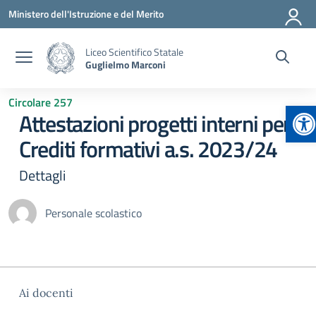
Vai ai contenuti
Vai al menu di navigazione
Vai al footer
Ministero dell'Istruzione e del Merito
Liceo Scientifico Statale
Guglielmo Marconi
Circolare 257
Ap
Attestazioni progetti interni per
Crediti formativi a.s. 2023/24
Dettagli
Personale scolastico
Ai docenti