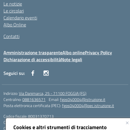
Le notizie
Le circolari
Calendario eventi
Albo Online
Contatti
Amministrazione trasparente
Albo online
Privacy Policy
Dichiarazione di accessibilità
Note legali
Seguici su:
Indirizzo:
Via Danimarca, 25 - 71100 FOGGIA (FG)
Centralino:
0881636571
Email:
fgps040004@istruzione.it
Posta elettronica certificata (PEC):
fgps040004@pec.istruzione.it
Codice fiscale: 80031370713
Codice meccanografico:
FGPS040004
Cookies e altri strumenti di tracciamento
Codice Indice delle Pubbliche Amministrazioni (IPA): istsc_fgps040004