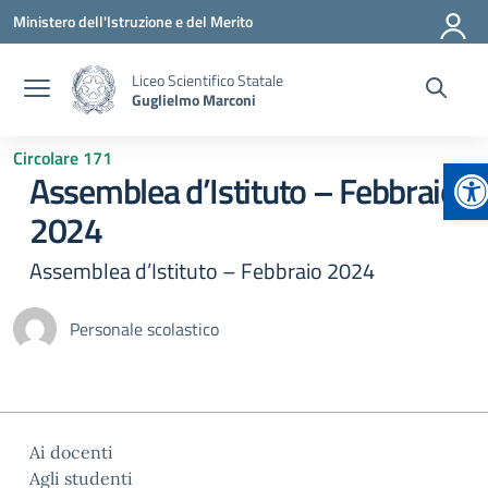
Vai ai contenuti
Vai al menu di navigazione
Vai al footer
Ministero dell'Istruzione e del Merito
Liceo Scientifico Statale
Guglielmo Marconi
Circolare 171
Ap
Assemblea d’Istituto – Febbraio
2024
Assemblea d’Istituto – Febbraio 2024
Personale scolastico
Ai docenti
Agli studenti