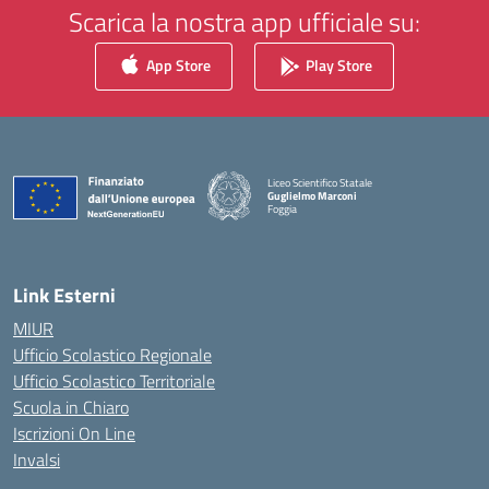
Scarica la nostra app ufficiale su:
App Store
Play Store
Liceo Scientifico Statale
Guglielmo Marconi
Foggia
— Visita la pagina iniziale della scuola
Link Esterni
MIUR
Ufficio Scolastico Regionale
Ufficio Scolastico Territoriale
Scuola in Chiaro
Iscrizioni On Line
Invalsi