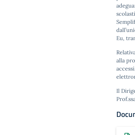
adeguar
scolast
Semplif
dall’u
Eu, tra
Relativ
alla pr
accessi
elettro
Il Diri
Prof.s
Docu