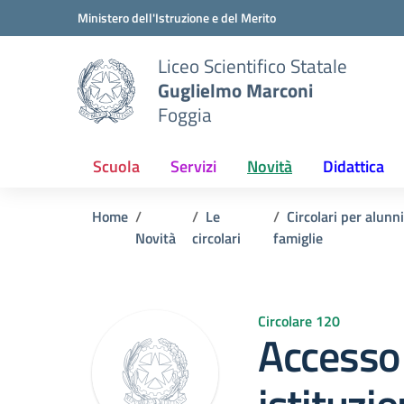
Vai ai contenuti
Vai al menu di navigazione
Vai al footer
Ministero dell'Istruzione e del Merito
Liceo Scientifico Statale
Guglielmo Marconi
Foggia
Scuola
Servizi
Novità
Didattica
Home
Le
Circolari per alunni
Novità
circolari
famiglie
Circolare 120
Accesso 