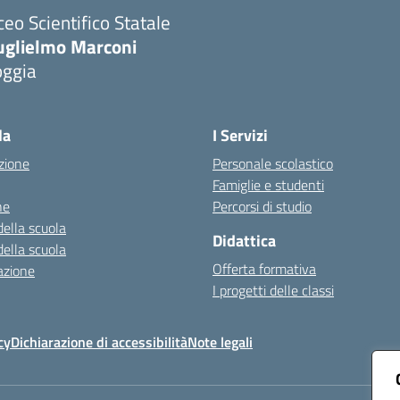
ceo Scientifico Statale
uglielmo Marconi
oggia
Visita la pagina iniziale della scuola
la
I Servizi
zione
Personale scolastico
Famiglie e studenti
ne
Percorsi di studio
della scuola
Didattica
della scuola
Offerta formativa
azione
I progetti delle classi
cy
Dichiarazione di accessibilità
Note legali