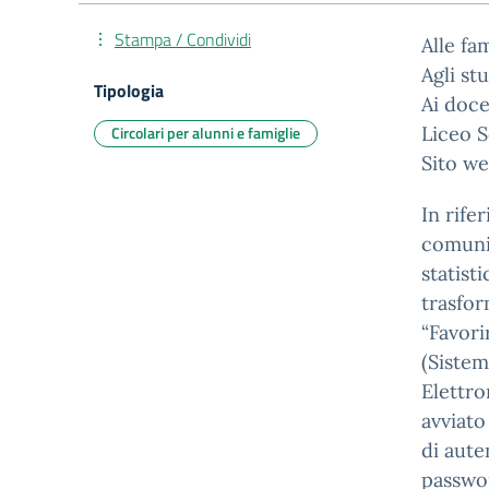
Stampa / Condividi
Alle fa
Agli st
Tipologia
Ai doce
Circolari per alunni e famiglie
Liceo S
Sito we
In rife
comunic
statist
trasfor
“Favori
(Sistem
Elettro
avviato
di aute
passwor