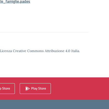
lle_famiglie.pades
o Licenza Creative Commons Attribuzione 4.0 Italia.
 Store
Play Store