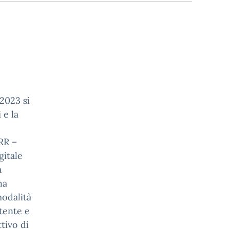
2023 si
 e la
NRR –
gitale
à
ha
modalità
utente e
ttivo di