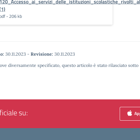
120_Accesso_ai_servizi_delle_istituzioni_scolastiche_rivolti_a
(1)
pdf - 206 kb
o:
30.11.2023
-
Revisione:
30.11.2023
ove diversamente specificato, questo articolo è stato rilasciato sott
iciale su:
App