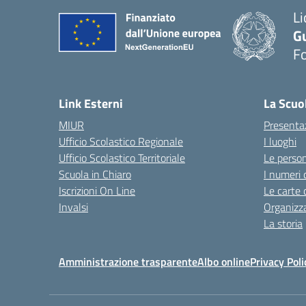
Li
G
F
— 
Link Esterni
La Scuo
MIUR
Presenta
Ufficio Scolastico Regionale
I luoghi
Ufficio Scolastico Territoriale
Le perso
Scuola in Chiaro
I numeri 
Iscrizioni On Line
Le carte 
Invalsi
Organizz
La storia
Amministrazione trasparente
Albo online
Privacy Poli