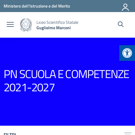
Vai ai contenuti
Vai al menu di navigazione
Vai al footer
Ministero dell'Istruzione e del Merito
Liceo Scientifico Statale
Guglielmo Marconi
Apr
PN SCUOLA E COMPETENZE
2021-2027
FILTRI