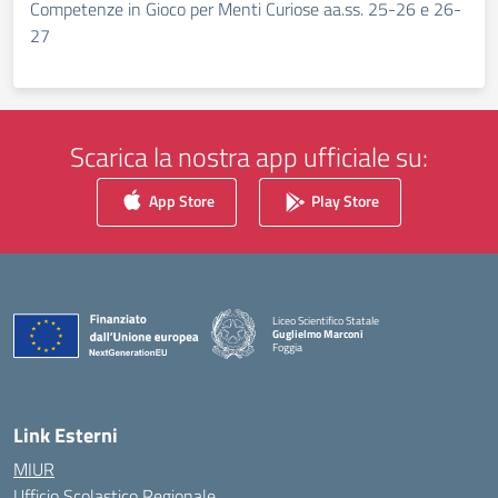
Competenze in Gioco per Menti Curiose aa.ss. 25-26 e 26-
27
Scarica la nostra app ufficiale su:
App Store
Play Store
Liceo Scientifico Statale
Guglielmo Marconi
Foggia
— Visita la pagina iniziale della scuola
Link Esterni
MIUR
Ufficio Scolastico Regionale