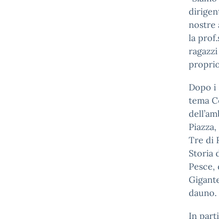
dirigen
nostre 
la prof
ragazzi
proprio
Dopo i 
tema Co
dell’am
Piazza,
Tre di 
Storia 
Pesce,
Gigante
dauno.
In part