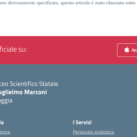
ove diversamente specificato, questo articolo è stato rilasciato sott
iciale su:
App
ceo Scientifico Statale
uglielmo Marconi
oggia
Visita la pagina iniziale della scuola
la
I Servizi
zione
Personale scolastico