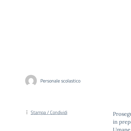
Personale scolastico
Stampa / Condividi
Prosegu
in prep
Umane p