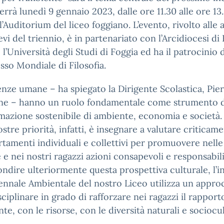
terrà lunedì 9 gennaio 2023, dalle ore 11.30 alle ore 13
l’Auditorium del liceo foggiano. L’evento, rivolto alle a
lievi del triennio, è in partenariato con l’Arcidiocesi di
 l’Università degli Studi di Foggia ed ha il patrocinio 
so Mondiale di Filosofia.
enze umane – ha spiegato la Dirigente Scolastica, Pie
ene – hanno un ruolo fondamentale come strumento d
mazione sostenibile di ambiente, economia e società
ostre priorità, infatti, è insegnare a valutare criticame
amenti individuali e collettivi per promuovere nelle
 e nei nostri ragazzi azioni consapevoli e responsabili
ndire ulteriormente questa prospettiva culturale, l’i
nnale Ambientale del nostro Liceo utilizza un appro
sciplinare in grado di rafforzare nei ragazzi il rappor
nte, con le risorse, con le diversità naturali e sociocul