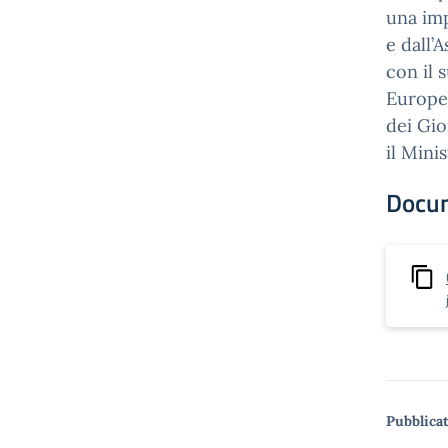
una imp
e dall’
con il 
Europea
dei Gio
il Mini
Docu
Pubblicat