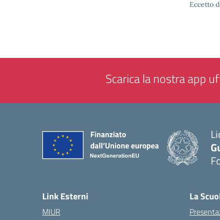
Eccetto d
Scarica la nostra app uff
Li
G
F
— 
Link Esterni
La Scuo
MIUR
Presenta