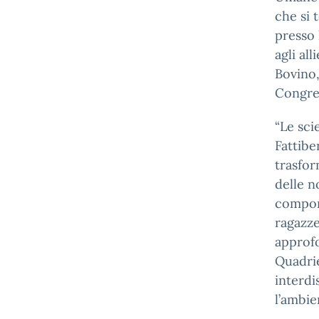
che si 
presso 
agli al
Bovino,
Congres
“Le sci
Fattib
trasfor
delle n
comport
ragazze
approfo
Quadrie
interdi
l’ambie