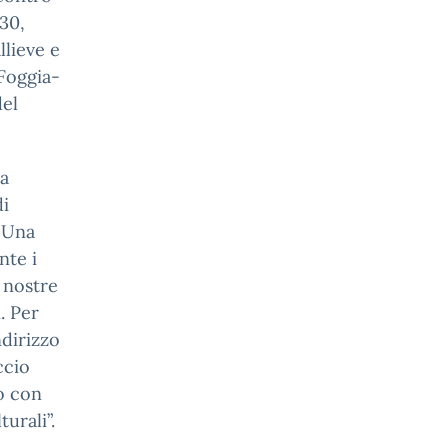
.30,
llieve e
 Foggia-
del
ra
i
. Una
nte i
 nostre
. Per
ndirizzo
ccio
to con
turali”.