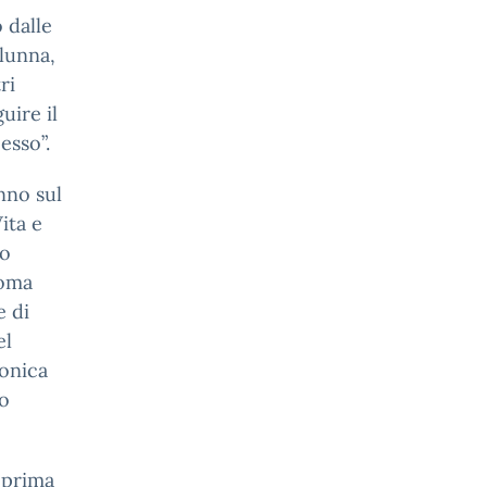
 dalle
alunna,
ri
uire il
esso”.
anno sul
ita e
co
Roma
e di
el
onica
go
 prima