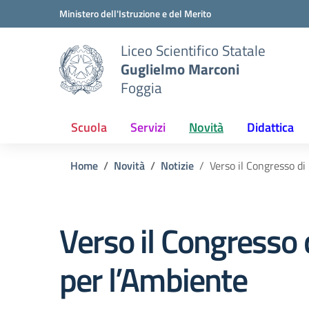
Vai ai contenuti
Vai al menu di navigazione
Vai al footer
Ministero dell'Istruzione e del Merito
Liceo Scientifico Statale
Guglielmo Marconi
Foggia
Scuola
Servizi
Novità
Didattica
Home
Novità
Notizie
Verso il Congresso d
Verso il Congresso
per l’Ambiente