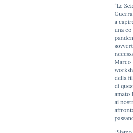
“Le Sci
Guerra 
a capir
una co-
pandem
sovvert
necessa
Marco P
worksho
della f
di ques
amato L
ai nostr
affronta
passand
“Siamo 