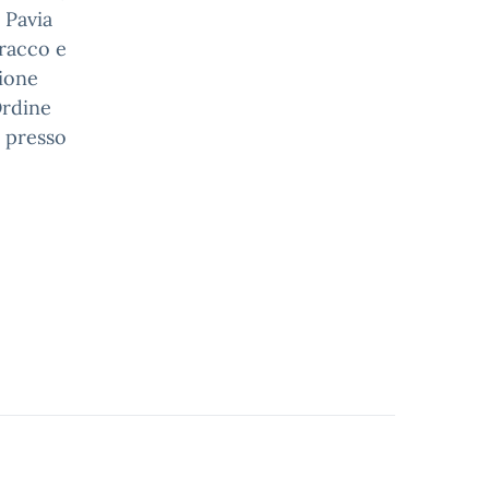
 Pavia
Bracco e
sione
Ordine
a presso