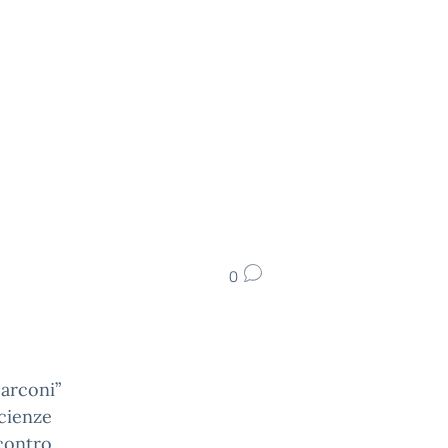
0
Marconi”
Scienze
ncontro