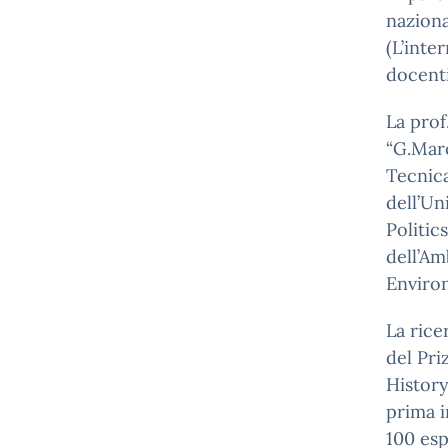
naziona
(L’inte
docenti
La prof
“G.Marc
Tecnica
dell’Un
Politic
dell’Am
Enviro
La rice
del Pri
History
prima in
100 esp