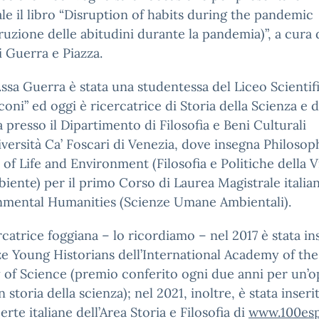
le il libro “Disruption of habits during the pandemic
rruzione delle abitudini durante la pandemia)”, a cura 
 Guerra e Piazza.
.ssa Guerra è stata una studentessa del Liceo Scientif
oni” ed oggi è ricercatrice di Storia della Scienza e d
 presso il Dipartimento di Filosofia e Beni Culturali
iversità Ca’ Foscari di Venezia, dove insegna Philoso
s of Life and Environment (Filosofia e Politiche della V
biente) per il primo Corso di Laurea Magistrale italia
nmental Humanities (Scienze Umane Ambientali).
rcatrice foggiana – lo ricordiamo – nel 2017 è stata in
ze Young Historians dell’International Academy of the
 of Science (premio conferito ogni due anni per un’o
 storia della scienza); nel 2021, inoltre, è stata inserit
erte italiane dell’Area Storia e Filosofia di
www.100esp