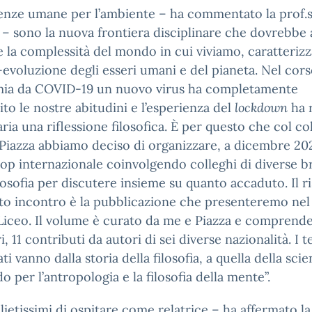
enze umane per l’ambiente – ha commentato la prof.
– sono la nuova frontiera disciplinare che dovrebbe 
e la complessità del mondo in cui viviamo, caratteriz
evoluzione degli esseri umani e del pianeta. Nel cors
ia da COVID-19 un nuovo virus ha completamente
ito le nostre abitudini e l’esperienza del
lockdown
ha 
ria una riflessione filosofica. È per questo che col co
iazza abbiamo deciso di organizzare, a dicembre 20
p internazionale coinvolgendo colleghi di diverse 
ilosofia per discutere insieme su quanto accaduto. Il r
to incontro è la pubblicazione che presenteremo nel
iceo. Il volume è curato da me e Piazza e comprende
i, 11 contributi da autori di sei diverse nazionalità. I 
ti vanno dalla storia della filosofia, a quella della scie
o per l’antropologia e la filosofia della mente”.
lietissimi di ospitare come relatrice – ha affermato la