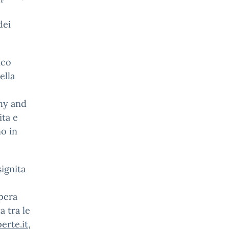
dei
ico
ella
phy and
ita e
no in
signita
pera
a tra le
erte.it
,