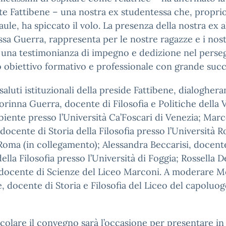
te Fattibene – una nostra ex studentessa che, proprio
aule, ha spiccato il volo. La presenza della nostra ex 
.ssa Guerra, rappresenta per le nostre ragazze e i nost
 una testimonianza di impegno e dedizione nel perseg
 obiettivo formativo e professionale con grande succ
saluti istituzionali della preside Fattibene, dialogher
rinna Guerra, docente di Filosofia e Politiche della V
biente presso l’Università Ca’Foscari di Venezia; Mar
 docente di Storia della Filosofia presso l’Università 
Roma (in collegamento); Alessandra Beccarisi, docent
della Filosofia presso l’Università di Foggia; Rossella D
 docente di Scienze del Liceo Marconi. A moderare M
, docente di Storia e Filosofia del Liceo del capoluo
icolare il convegno sarà l’occasione per presentare in