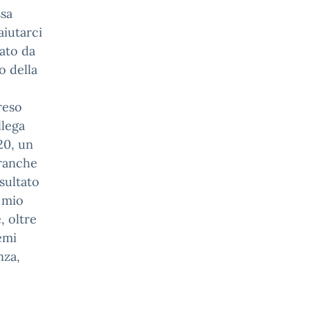
ssa
aiutarci
zato da
o della
reso
llega
20, un
branche
isultato
 mio
, oltre
temi
nza,