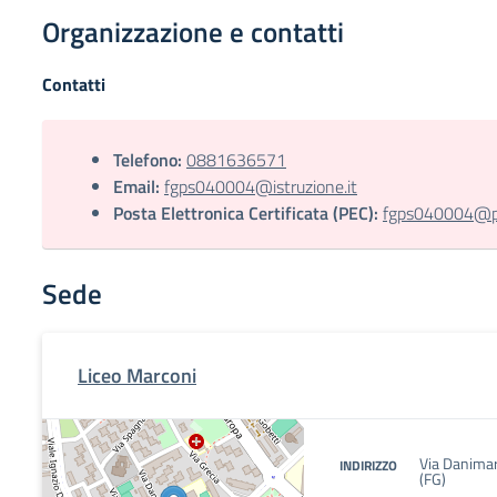
Organizzazione e contatti
Contatti
Telefono:
0881636571
Email:
fgps040004@istruzione.it
Posta Elettronica Certificata (PEC):
fgps040004@pec
Sede
Liceo Marconi
Via Danima
INDIRIZZO
(FG)