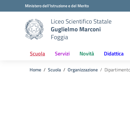
Vai ai contenuti
Vai al menu di navigazione
Vai al footer
Ministero dell'Istruzione e del Merito
Liceo Scientifico Statale
Guglielmo Marconi
Foggia
Scuola
Servizi
Novità
Didattica
Home
Scuola
Organizzazione
Dipartimento