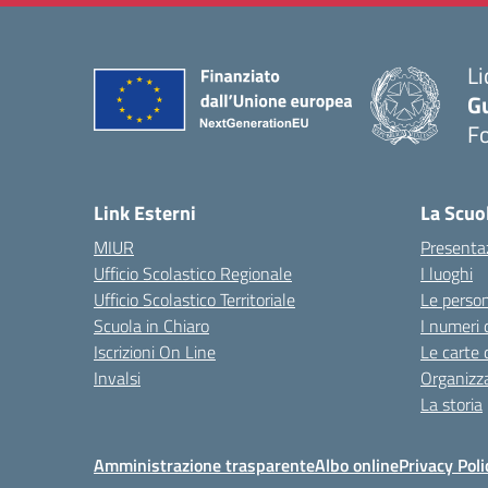
Li
G
F
— 
Link Esterni
La Scuo
MIUR
Presenta
Ufficio Scolastico Regionale
I luoghi
Ufficio Scolastico Territoriale
Le perso
Scuola in Chiaro
I numeri 
Iscrizioni On Line
Le carte 
Invalsi
Organizz
La storia
Amministrazione trasparente
Albo online
Privacy Poli