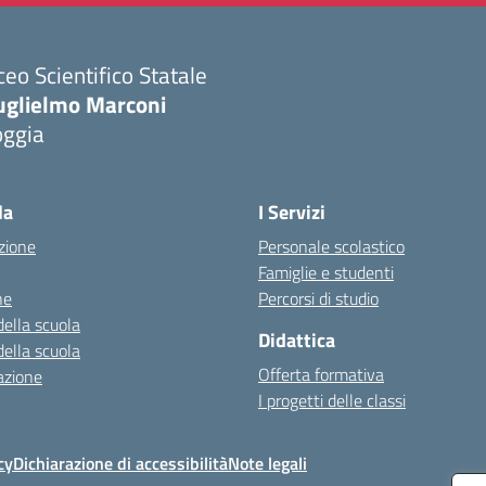
ceo Scientifico Statale
uglielmo Marconi
oggia
Visita la pagina iniziale della scuola
la
I Servizi
zione
Personale scolastico
Famiglie e studenti
ne
Percorsi di studio
della scuola
Didattica
della scuola
Offerta formativa
azione
I progetti delle classi
cy
Dichiarazione di accessibilità
Note legali