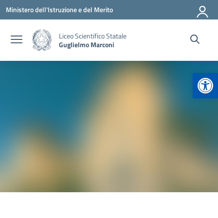
Vai ai contenuti
Vai al menu di navigazione
Vai al footer
Ministero dell'Istruzione e del Merito
Liceo Scientifico Statale
Guglielmo Marconi
Apr