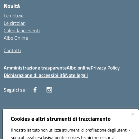
Novità
Le notizie
Le circolari
Calendario eventi
Albo Online
Contatti
Amministrazione trasparente
Albo online
Privacy Policy
Dichiarazione di accessibilità
Note legali
Seguici su:
Indirizzo:
Via Danimarca, 25 - 71100 FOGGIA (FG)
Centralino:
Cookies e altri strumenti di tracciamento
0881636571
Email:
fgps040004@istruzione.it
Posta elettronica certificata (PEC):
fgps040004@pec.istruzione.it
Il nostro Istituto non utilizza strumenti di profilazione degli utenti -
Codice fiscale: 80031370713
sono utilizzati esclusivamente cookies tecnici necessari al