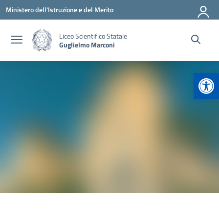
Vai ai contenuti
Vai al menu di navigazione
Vai al footer
Ministero dell'Istruzione e del Merito
Liceo Scientifico Statale
Guglielmo Marconi
Apr