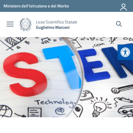
Vai ai contenuti
Vai al menu di navigazione
Vai al footer
Ministero dell'Istruzione e del Merito
Liceo Scientifico Statale
Guglielmo Marconi
Apr