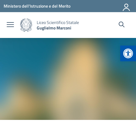
Vai ai contenuti
Vai al menu di navigazione
Vai al footer
Ministero dell'Istruzione e del Merito
Liceo Scientifico Statale
Guglielmo Marconi
Apr