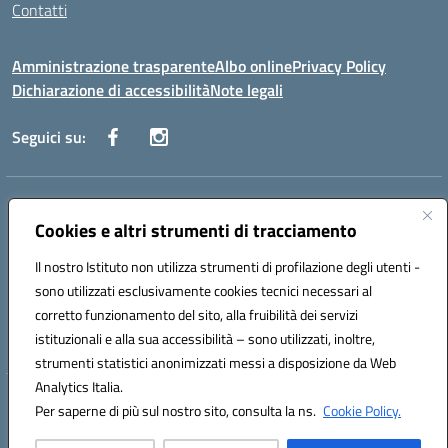
Contatti
Amministrazione trasparente
Albo online
Privacy Policy
Dichiarazione di accessibilità
Note legali
Seguici su:
Indirizzo:
Via Danimarca, 25 - 71100 FOGGIA (FG)
Centralino:
Cookies e altri strumenti di tracciamento
0881636571
Email:
fgps040004@istruzione.it
Posta elettronica certificata (PEC):
fgps040004@pec.istruzione.it
Il nostro Istituto non utilizza strumenti di profilazione degli utenti -
Codice fiscale: 80031370713
sono utilizzati esclusivamente cookies tecnici necessari al
Codice meccanografico:
FGPS040004
corretto funzionamento del sito, alla fruibilità dei servizi
Codice Indice delle Pubbliche Amministrazioni (IPA): istsc_fgps040004
istituzionali e alla sua accessibilità – sono utilizzati, inoltre,
strumenti statistici anonimizzati messi a disposizione da Web
Analytics Italia.
Hosting & Powered by 3D Solution S.r.l.
Per saperne di più sul nostro sito, consulta la ns.
Cookie Policy.
Concept & Design by Designers Italia