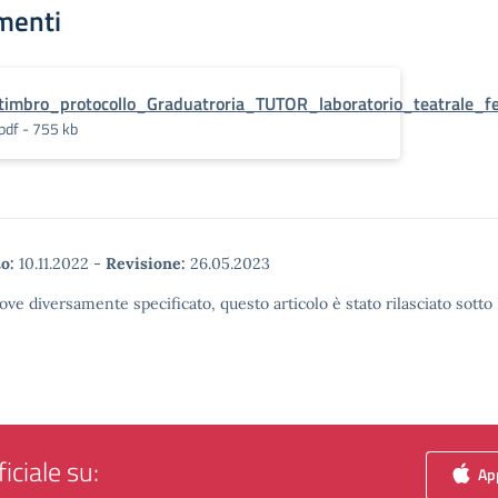
menti
timbro_protocollo_Graduatroria_TUTOR_laboratorio_teatrale_f
pdf - 755 kb
o:
10.11.2022
-
Revisione:
26.05.2023
ove diversamente specificato, questo articolo è stato rilasciato sott
iciale su:
App