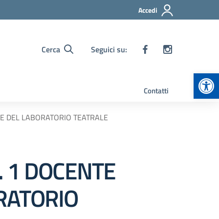
Accedi
Cerca
Seguici su:
Apr
Contatti
NE DEL LABORATORIO TEATRALE
. 1 DOCENTE
RATORIO