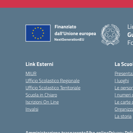
Li
G
F
— 
Link Esterni
La Scuo
MIUR
Presenta
Ufficio Scolastico Regionale
I luoghi
Ufficio Scolastico Territoriale
Le perso
Scuola in Chiaro
I numeri 
Iscrizioni On Line
Le carte 
Invalsi
Organizz
La storia
Amministrazione trasparente
Albo online
Privacy Poli