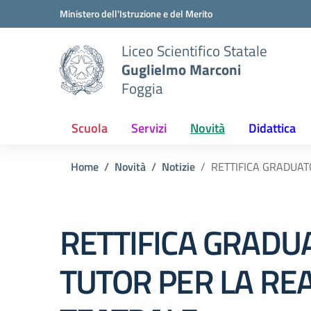
Vai ai contenuti
Vai al menu di navigazione
Vai al footer
Ministero dell'Istruzione e del Merito
Liceo Scientifico Statale
Guglielmo Marconi
Foggia
Scuola
Servizi
Novità
Didattica
Home
Novità
Notizie
RETTIFICA GRADUAT
RETTIFICA GRADUA
TUTOR PER LA RE