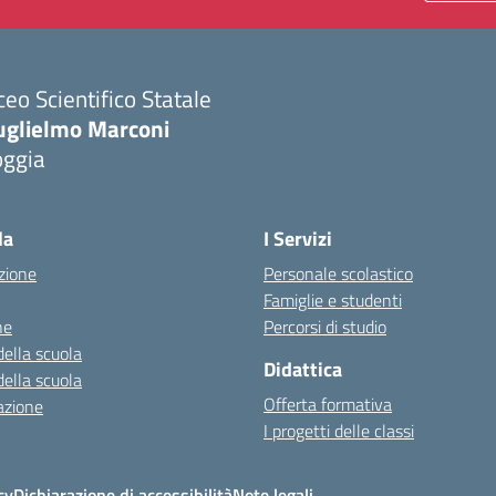
ceo Scientifico Statale
uglielmo Marconi
oggia
Visita la pagina iniziale della scuola
la
I Servizi
zione
Personale scolastico
Famiglie e studenti
ne
Percorsi di studio
della scuola
Didattica
della scuola
Offerta formativa
azione
I progetti delle classi
cy
Dichiarazione di accessibilità
Note legali