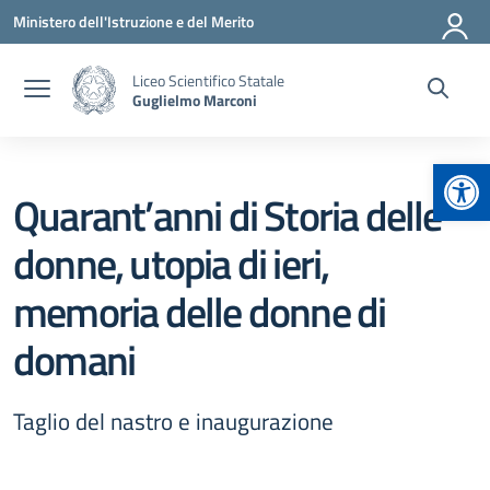
Vai ai contenuti
Vai al menu di navigazione
Vai al footer
Ministero dell'Istruzione e del Merito
Liceo Scientifico Statale
Guglielmo Marconi
Apr
Quarant’anni di Storia delle
donne, utopia di ieri,
memoria delle donne di
domani
Taglio del nastro e inaugurazione