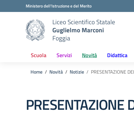
Vai ai contenuti
Vai al menu di navigazione
Vai al footer
Ministero dell'Istruzione e del Merito
Liceo Scientifico Statale
Guglielmo Marconi
Foggia
Scuola
Servizi
Novità
Didattica
Home
Novità
Notizie
PRESENTAZIONE DEL
PRESENTAZIONE D