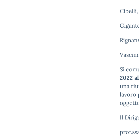
Cibelli
Gigante
Rignane
Vascim
Si comu
2022
a
una riu
lavoro 
oggetto
Il Diri
prof.ss