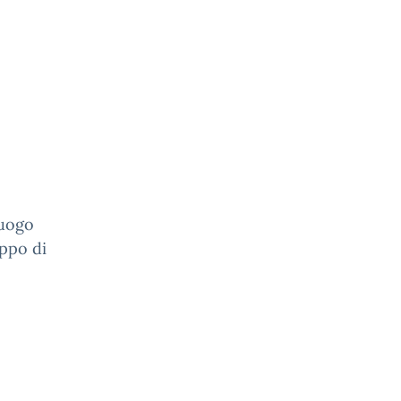
luogo
uppo di