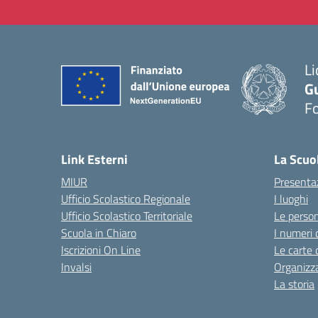
Li
G
F
— 
Link Esterni
La Scuo
MIUR
Presenta
Ufficio Scolastico Regionale
I luoghi
Ufficio Scolastico Territoriale
Le perso
Scuola in Chiaro
I numeri 
Iscrizioni On Line
Le carte 
Invalsi
Organizz
La storia