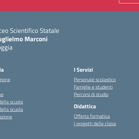
ceo Scientifico Statale
uglielmo Marconi
oggia
Visita la pagina iniziale della scuola
la
I Servizi
zione
Personale scolastico
Famiglie e studenti
ne
Percorsi di studio
della scuola
Didattica
della scuola
Offerta formativa
azione
I progetti delle classi