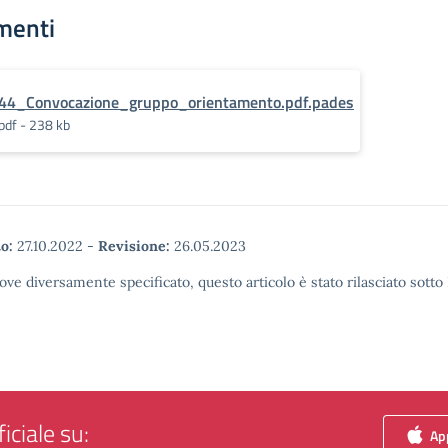
menti
44_Convocazione_gruppo_orientamento.pdf.pades
pdf - 238 kb
o:
27.10.2022
-
Revisione:
26.05.2023
ove diversamente specificato, questo articolo è stato rilasciato sott
iciale su:
App