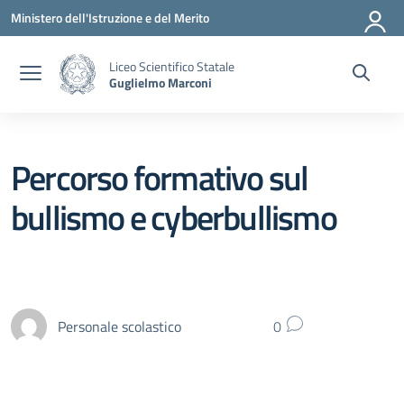
Vai ai contenuti
Vai al menu di navigazione
Vai al footer
Ministero dell'Istruzione e del Merito
Liceo Scientifico Statale
Guglielmo Marconi
Percorso formativo sul
bullismo e cyberbullismo
Personale scolastico
0