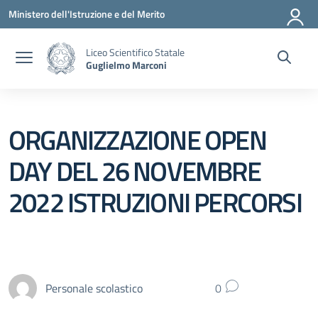
Vai ai contenuti
Vai al menu di navigazione
Vai al footer
Ministero dell'Istruzione e del Merito
Liceo Scientifico Statale
Guglielmo Marconi
ORGANIZZAZIONE OPEN
DAY DEL 26 NOVEMBRE
2022 ISTRUZIONI PERCORSI
Personale scolastico
0