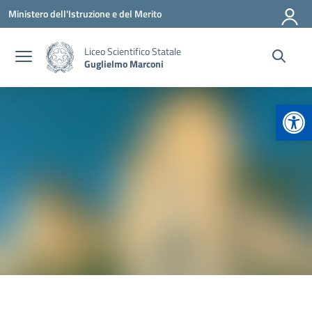
Vai ai contenuti
Vai al menu di navigazione
Vai al footer
Ministero dell'Istruzione e del Merito
Liceo Scientifico Statale
Guglielmo Marconi
Apr