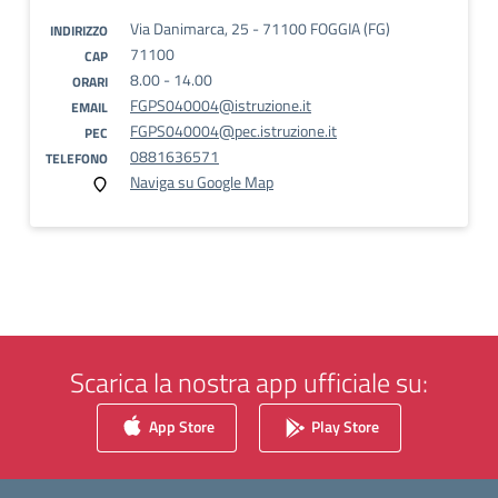
Via Danimarca, 25 - 71100 FOGGIA (FG)
INDIRIZZO
71100
CAP
8.00 - 14.00
ORARI
FGPS040004@istruzione.it
EMAIL
FGPS040004@pec.istruzione.it
PEC
0881636571
TELEFONO
Naviga su Google Map
Scarica la nostra app ufficiale su:
App Store
Play Store