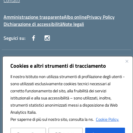
Contatti
Amministrazione trasparente
Albo online
Privacy Policy
Dichiarazione di accessibilità
Note legali
Seguici su:
Indirizzo:
Via Danimarca, 25 - 71100 FOGGIA (FG)
Centralino:
Cookies e altri strumenti di tracciamento
0881636571
Email:
fgps040004@istruzione.it
Posta elettronica certificata (PEC):
fgps040004@pec.istruzione.it
Il nostro Istituto non utilizza strumenti di profilazione degli utenti -
Codice fiscale: 80031370713
sono utilizzati esclusivamente cookies tecnici necessari al
Codice meccanografico:
FGPS040004
corretto funzionamento del sito, alla fruibilità dei servizi
Codice Indice delle Pubbliche Amministrazioni (IPA): istsc_fgps040004
istituzionali e alla sua accessibilità – sono utilizzati, inoltre,
strumenti statistici anonimizzati messi a disposizione da Web
Analytics Italia.
Hosting & Powered by 3D Solution S.r.l.
Per saperne di più sul nostro sito, consulta la ns.
Cookie Policy.
Concept & Design by Designers Italia