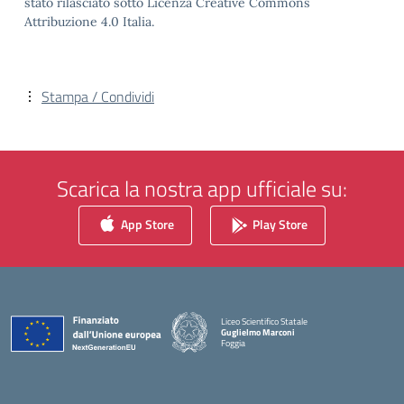
stato rilasciato sotto Licenza Creative Commons
Attribuzione 4.0 Italia.
Stampa / Condividi
Scarica la nostra app ufficiale su:
App Store
Play Store
Liceo Scientifico Statale
Guglielmo Marconi
Foggia
— Visita la pagina iniziale della scuola