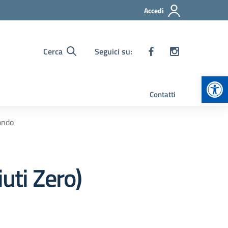
Accedi
Cerca
Seguici su:
Apr
Contatti
ondo
uti Zero)