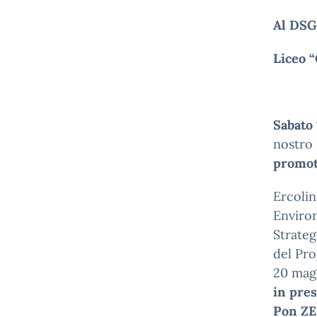
Al DS
Liceo 
Sabato
nostro 
promoto
Ercolin
Environ
Strateg
del Pro
20 mag
in pres
Pon ZE