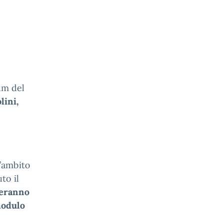
ium del
lini,
l’ambito
to il
peranno
modulo