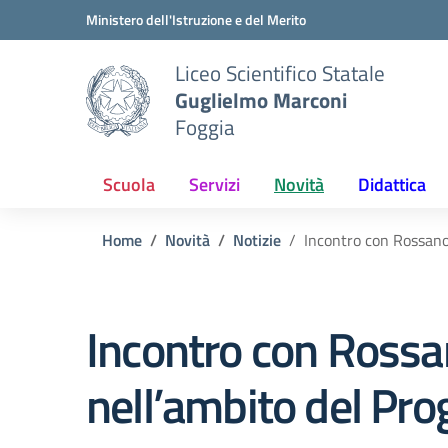
Vai ai contenuti
Vai al menu di navigazione
Vai al footer
Ministero dell'Istruzione e del Merito
Liceo Scientifico Statale
Guglielmo Marconi
Foggia
Scuola
Servizi
Novità
Didattica
Home
Novità
Notizie
Incontro con Rossano
Incontro con Rossano
nell’ambito del P