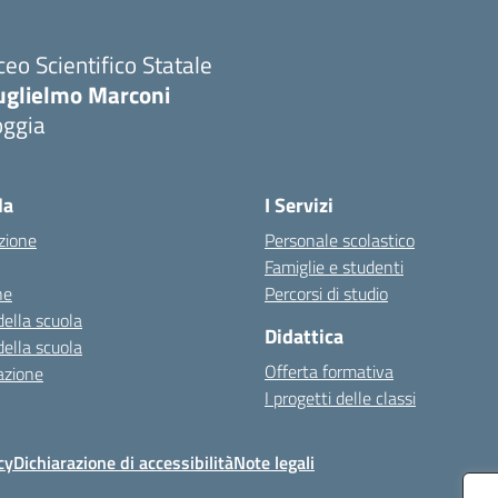
ceo Scientifico Statale
uglielmo Marconi
oggia
Visita la pagina iniziale della scuola
la
I Servizi
zione
Personale scolastico
Famiglie e studenti
ne
Percorsi di studio
della scuola
Didattica
della scuola
Offerta formativa
azione
I progetti delle classi
cy
Dichiarazione di accessibilità
Note legali