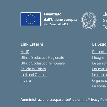
Li
G
F
— 
Link Esterni
La Scuo
MIUR
Presenta
Ufficio Scolastico Regionale
I luoghi
Ufficio Scolastico Territoriale
Le perso
Scuola in Chiaro
I numeri 
Iscrizioni On Line
Le carte 
Invalsi
Organizz
La storia
Amministrazione trasparente
Albo online
Privacy Poli