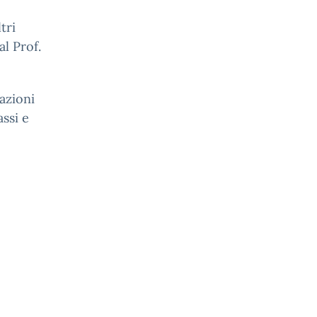
tri
l Prof.
azioni
assi e