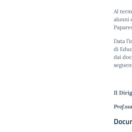
Al termi
alunni 
Papares
Data l’
di Educ
dai doc
seguent
Il Diri
Prof.ss
Docu