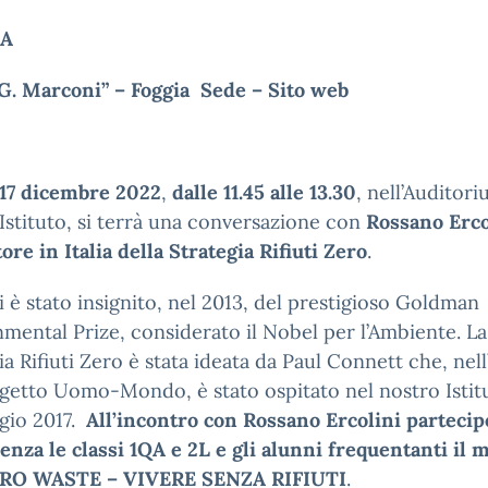
GA
“G. Marconi” – Foggia Sede – Sito web
17 dicembre 2022
,
dalle 11.45 alle 13.30
, nell’Auditor
Istituto, si terrà una conversazione con
Rossano Erco
re in Italia della Strategia Rifiuti Zero
.
i è stato insignito, nel 2013, del prestigioso Goldman
mental Prize, considerato il Nobel per l’Ambiente. La
ia Rifiuti Zero è stata ideata da Paul Connett che, nel
getto Uomo-Mondo, è stato ospitato nel nostro Istitu
gio 2017.
All’incontro con Rossano Ercolini parteci
enza le classi 1QA e 2L e gli alunni frequentanti il 
RO WASTE – VIVERE SENZA RIFIUTI
.