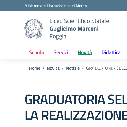
Vai ai contenuti
Vai al menu di navigazione
Vai al footer
Ministero dell'Istruzione e del Merito
Liceo Scientifico Statale
Guglielmo Marconi
Foggia
Scuola
Servizi
Novità
Didattica
Home
Novità
Notizie
GRADUATORIA SELEZ
GRADUATORIA SEL
LA REALIZZAZION