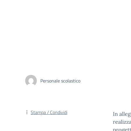
Personale scolastico
Stampa / Condividi
In alle
realizz
progett