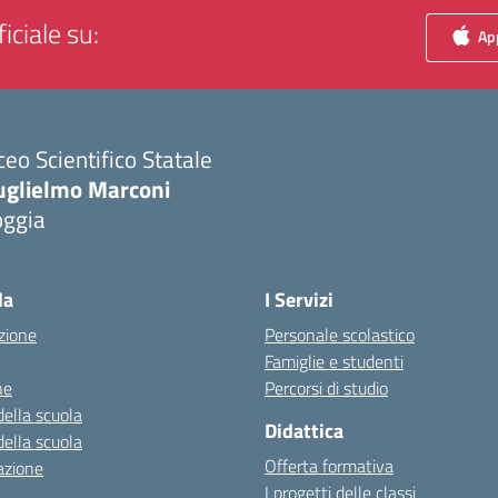
iciale su:
App
ceo Scientifico Statale
uglielmo Marconi
oggia
Visita la pagina iniziale della scuola
la
I Servizi
zione
Personale scolastico
Famiglie e studenti
ne
Percorsi di studio
della scuola
Didattica
della scuola
Offerta formativa
azione
I progetti delle classi