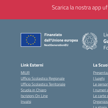
Scarica la nostra app uff
Li
G
F
— 
Link Esterni
La Scuo
MIUR
Presenta
Ufficio Scolastico Regionale
I luoghi
Ufficio Scolastico Territoriale
Le perso
Scuola in Chiaro
I numeri 
Iscrizioni On Line
Le carte 
Invalsi
Organizz
La storia