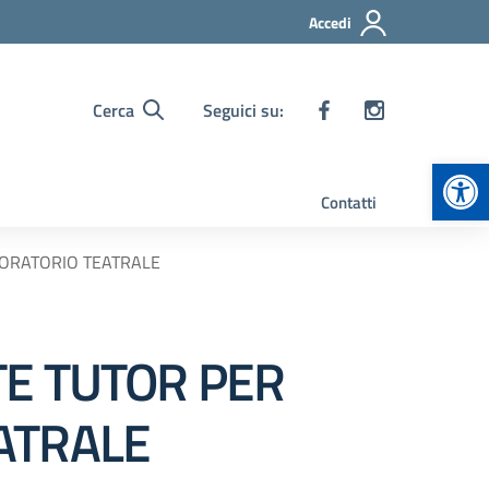
Accedi
Cerca
Seguici su:
Apr
Contatti
BORATORIO TEATRALE
TE TUTOR PER
ATRALE