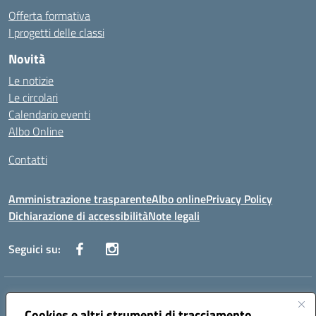
Offerta formativa
I progetti delle classi
Novità
Le notizie
Le circolari
Calendario eventi
Albo Online
Contatti
Amministrazione trasparente
Albo online
Privacy Policy
Dichiarazione di accessibilità
Note legali
Seguici su:
Indirizzo:
Via Danimarca, 25 - 71100 FOGGIA (FG)
Centralino:
Cookies e altri strumenti di tracciamento
0881636571
Email:
fgps040004@istruzione.it