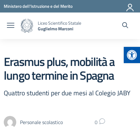
Vai ai contenuti
Vai al menu di navigazione
Vai al footer
Ministero dell'Istruzione e del Merito
Liceo Scientifico Statale
Guglielmo Marconi
Apr
Erasmus plus, mobilità a
lungo termine in Spagna
Quattro studenti per due mesi al Colegio JABY
Personale scolastico
0