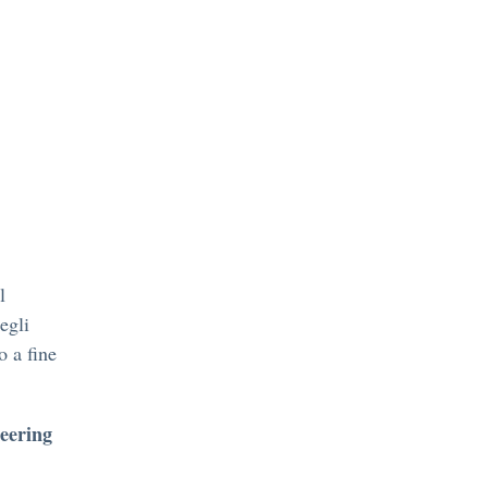
l
egli
o a fine
teering