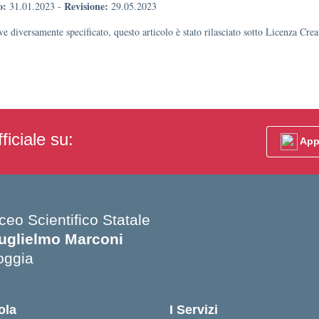
o:
Revisione:
31.01.2023
-
29.05.2023
e diversamente specificato, questo articolo è stato rilasciato sotto Licenza Cr
ficiale su:
App
ceo Scientifico Statale
uglielmo Marconi
oggia
Visita la pagina iniziale della scuola
ola
I Servizi