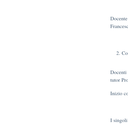
Docente 
Francesc
Cor
Docenti 
tutor Pr
Inizio c
I singol