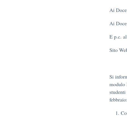
Ai Docen
Ai Docen
E p.c. 
Sito We
Si infor
modulo P
studenti
febbraio
Cor