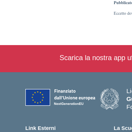
Pubblicat
Eccetto dov
Scarica la nostra app uf
Li
G
F
— 
Link Esterni
La Scu