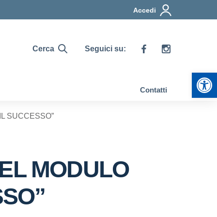
Accedi
Cerca
Seguici su:
Apr
Contatti
IL SUCCESSO”
 DEL MODULO
SSO”