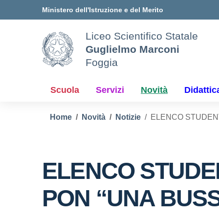
Vai ai contenuti
Vai al menu di navigazione
Vai al footer
Ministero dell'Istruzione e del Merito
Liceo Scientifico Statale
Guglielmo Marconi
Foggia
Scuola
Servizi
Novità
Didattic
Home
Novità
Notizie
ELENCO STUDENTI
ELENCO STUDEN
PON “UNA BUSS