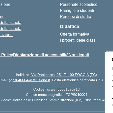
azione
Personale scolastico
Famiglie e studenti
one
Percorsi di studio
 della scuola
Didattica
 della scuola
Offerta formativa
zazione
I progetti delle classi
 Policy
Dichiarazione di accessibilità
Note legali
Indirizzo:
Via Danimarca, 25 - 71100 FOGGIA (FG)
Email:
fgps040004@istruzione.it
Posta elettronica certificata (PEC):
fgp
Codice fiscale: 80031370713
Codice meccanografico:
FGPS040004
Codice Indice delle Pubbliche Amministrazioni (IPA): istsc_fgps040004