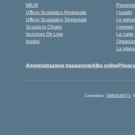
MIUR
Present
Ufficio Scolastico Regionale
I luoghi
Ufficio Scolastico Territoriale
Le pers
Scuola in Chiaro
I numeri
Iscrizioni On Line
Le carte
Invalsi
Organiz
La storia
Amministrazione trasparente
Albo online
Privacy
Centralino:
0881636571