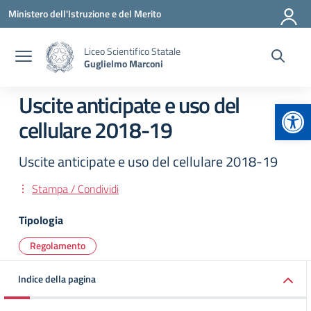
Vai ai contenuti
Vai al menu di navigazione
Vai al footer
Ministero dell'Istruzione e del Merito
Liceo Scientifico Statale
Guglielmo Marconi
Uscite anticipate e uso del
Apr
cellulare 2018-19
Uscite anticipate e uso del cellulare 2018-19
Stampa / Condividi
Tipologia
Regolamento
Indice della pagina