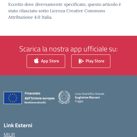
Eccetto dove diversamente specificato, questo articolo è
stato rilasciato sotto Licenza Creative Commons
Attribuzione 4.0 Italia.
Scarica la nostra app ufficiale su:
App Store
Play Store
Liceo Scientifico Statale
Guglielmo Marconi
Foggia
— Visita la pagina iniziale della scuola
Link Esterni
MIUR