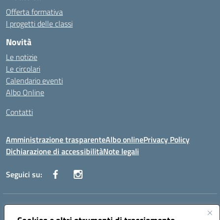
Offerta formativa
I progetti delle classi
Novità
Le notizie
Le circolari
Calendario eventi
Albo Online
Contatti
Amministrazione trasparente
Albo online
Privacy Policy
Dichiarazione di accessibilità
Note legali
Seguici su:
Indirizzo:
Via Danimarca, 25 - 71100 FOGGIA (FG)
Centralino:
0881636571
Email:
fgps040004@istruzione.it