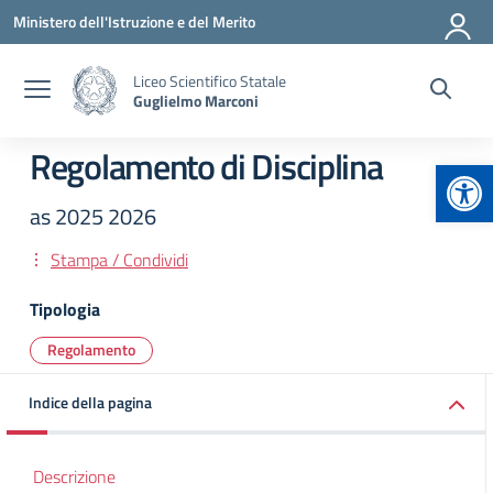
Vai ai contenuti
Vai al menu di navigazione
Vai al footer
Ministero dell'Istruzione e del Merito
Liceo Scientifico Statale
Guglielmo Marconi
Regolamento di Disciplina
Apr
as 2025 2026
Stampa / Condividi
Tipologia
Regolamento
Indice della pagina
Descrizione