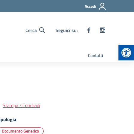
Accedi
Cerca
Seguici su:
Apr
Contatti
Stampa / Condividi
ipologia
Documento Generico