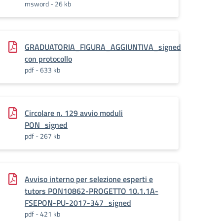
msword - 26 kb
ed
GRADUATORIA_FIGURA_AGGIUNTIVA_signed
con protocollo
pdf - 633 kb
ntiva_Marconi_signed
Circolare n. 129 avvio moduli
PON_signed
pdf - 267 kb
SE_INCLUSIONE_signed
Avviso interno per selezione esperti e
tutors PON10862-PROGETTO 10.1.1A-
FSEPON-PU-2017-347_signed
pdf - 421 kb