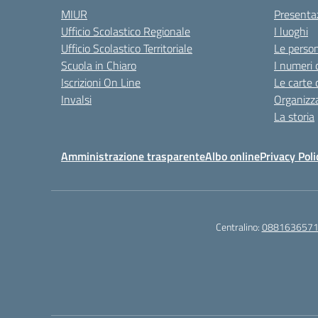
MIUR
Presenta
Ufficio Scolastico Regionale
I luoghi
Ufficio Scolastico Territoriale
Le perso
Scuola in Chiaro
I numeri 
Iscrizioni On Line
Le carte 
Invalsi
Organizz
La storia
Amministrazione trasparente
Albo online
Privacy Poli
Centralino:
088163657