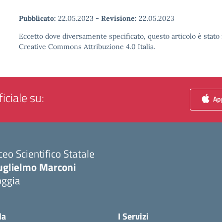
Pubblicato:
22.05.2023
-
Revisione:
22.05.2023
Eccetto dove diversamente specificato, questo articolo è stato 
Creative Commons Attribuzione 4.0 Italia.
iciale su:
App
ceo Scientifico Statale
uglielmo Marconi
oggia
Visita la pagina iniziale della scuola
la
I Servizi