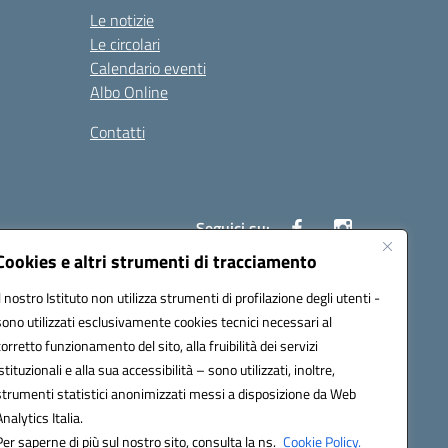
Le notizie
Le circolari
Calendario eventi
Albo Online
Contatti
Seguici su:
Cookies e altri strumenti di tracciamento
Il nostro Istituto non utilizza strumenti di profilazione degli utenti -
40004@pec.istruzione.it
sono utilizzati esclusivamente cookies tecnici necessari al
corretto funzionamento del sito, alla fruibilità dei servizi
istituzionali e alla sua accessibilità – sono utilizzati, inoltre,
strumenti statistici anonimizzati messi a disposizione da Web
Analytics Italia.
Per saperne di più sul nostro sito, consulta la ns.
Cookie Policy.