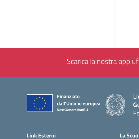
Scarica la nostra app uff
Li
G
F
— 
Link Esterni
La Scuo