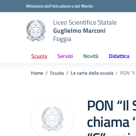
Vai ai contenuti
Vai al menu di navigazione
Vai al footer
Ministero dell'Istruzione e del Merito
Liceo Scientifico Statale
Guglielmo Marconi
Foggia
Scuola
Servizi
Novità
Didattica
Home
Scuola
Le carte della scuola
PON “Il
PON “Il 
chiama ‘