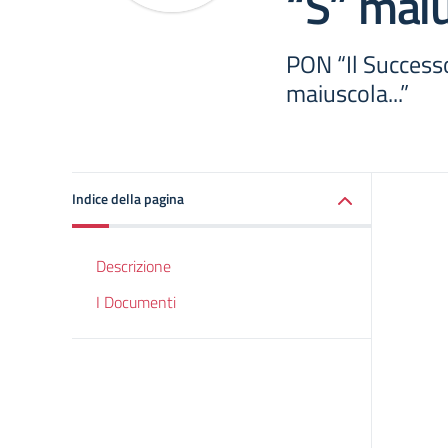
“S” mai
PON “Il Successo
maiuscola...”
Indice della pagina
Descrizione
I Documenti