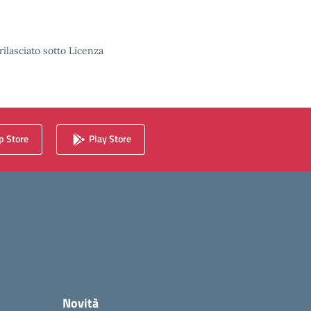
rilasciato sotto Licenza
 Store
Play Store
Novità