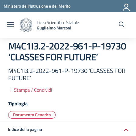
Vai ai contenuti
Vai al menu di navigazione
Vai al footer
Ministero dell'Istruzione e del Merito
Liceo Scientifico Statale
Guglielmo Marconi
M4C1I3.2-2022-961-P-19730
‘CLASSES FOR FUTURE’
M4C1I3.2-2022-961-P-19730 'CLASSES FOR
FUTURE'
Stampa / Condividi
Tipologia
Documento Generico
Indice della pagina