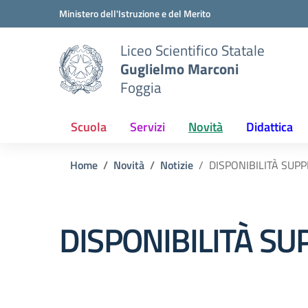
Vai ai contenuti
Vai al menu di navigazione
Vai al footer
Ministero dell'Istruzione e del Merito
Liceo Scientifico Statale
Guglielmo Marconi
Foggia
Scuola
Servizi
Novità
Didattica
Home
Novità
Notizie
DISPONIBILITÀ SUP
DISPONIBILITÀ SU