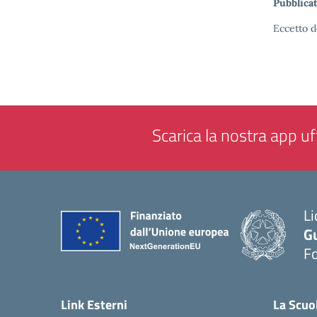
Pubblicat
Eccetto d
Scarica la nostra app uff
Li
G
F
— 
Link Esterni
La Scuo