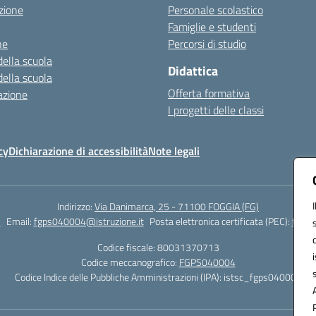
zione
Personale scolastico
Famiglie e studenti
ne
Percorsi di studio
della scuola
Didattica
della scuola
Offerta formativa
azione
I progetti delle classi
cy
Dichiarazione di accessibilità
Note legali
Indirizzo:
Via Danimarca, 25 - 71100 FOGGIA (FG)
1
Email:
fgps040004@istruzione.it
Posta elettronica certificata (PEC):
fgps0
Codice fiscale: 80031370713
Codice meccanografico:
FGPS040004
Codice Indice delle Pubbliche Amministrazioni (IPA): istsc_fgps040004