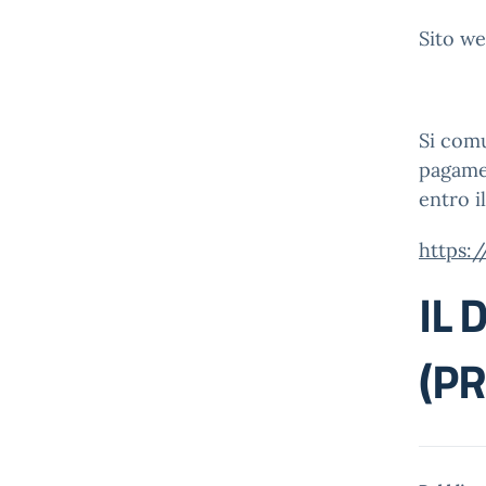
Sito we
Si comu
pagamen
entro i
https:
IL 
(PR