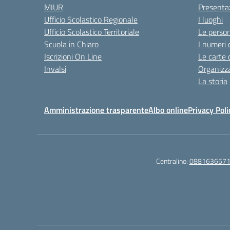
MIUR
Presenta
Ufficio Scolastico Regionale
I luoghi
Ufficio Scolastico Territoriale
Le perso
Scuola in Chiaro
I numeri 
Iscrizioni On Line
Le carte 
Invalsi
Organizz
La storia
Amministrazione trasparente
Albo online
Privacy Poli
Centralino:
088163657