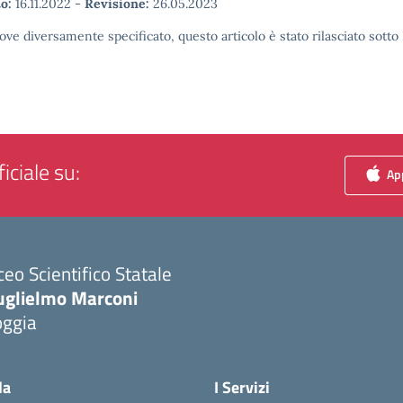
o:
16.11.2022
-
Revisione:
26.05.2023
ove diversamente specificato, questo articolo è stato rilasciato sott
iciale su:
App
ceo Scientifico Statale
uglielmo Marconi
oggia
Visita la pagina iniziale della scuola
la
I Servizi