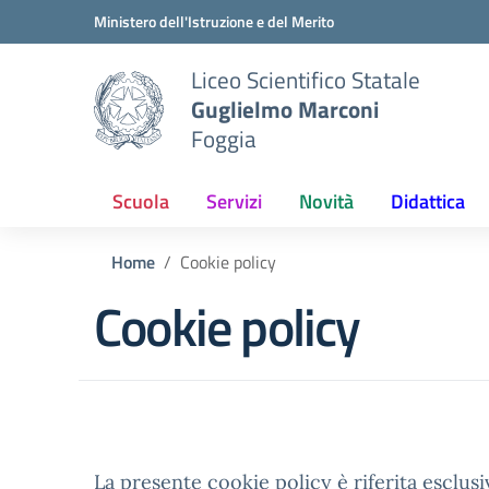
Vai ai contenuti
Vai al menu di navigazione
Vai al footer
Ministero dell'Istruzione e del Merito
Liceo Scientifico Statale
Guglielmo Marconi
Foggia
Scuola
Servizi
Novità
Didattica
Home
Cookie policy
Cookie policy
La presente cookie policy è riferita esclus