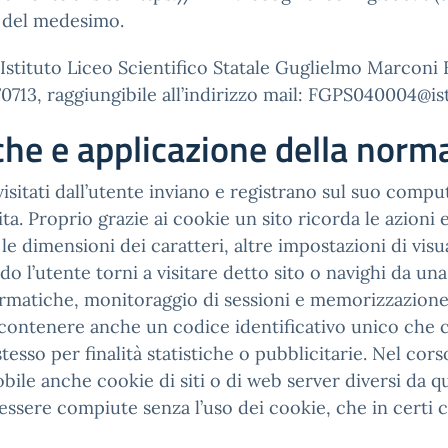
y del medesimo.
’Istituto Liceo Scientifico Statale Guglielmo Marconi
713, raggiungibile all’indirizzo mail: FGPS040004@ist
iche e applicazione della norm
i visitati dall’utente inviano e registrano sul suo comp
visita. Proprio grazie ai cookie un sito ricorda le azion
a, le dimensioni dei caratteri, altre impostazioni di vi
utente torni a visitare detto sito o navighi da una pa
rmatiche, monitoraggio di sessioni e memorizzazione d
contenere anche un codice identificativo unico che c
stesso per finalità statistiche o pubblicitarie. Nel cor
ile anche cookie di siti o di web server diversi da que
essere compiute senza l’uso dei cookie, che in certi 