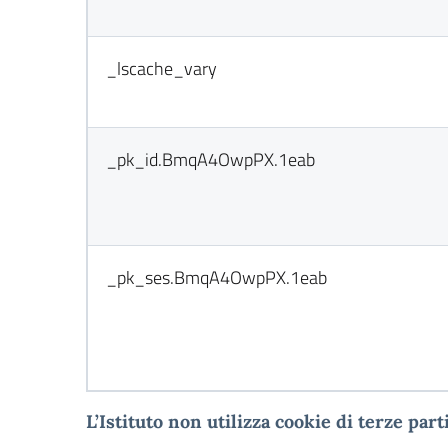
_lscache_vary
_pk_id.BmqA4OwpPX.1eab
_pk_ses.BmqA4OwpPX.1eab
L
’Istituto non utilizza cookie di terze parti