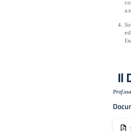
co
a.s
So
ed
Es
Il 
Prof.ss
Docu