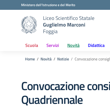
Vai ai contenuti
Vai al menu di navigazione
Vai al footer
Ministero dell'Istruzione e del Merito
Liceo Scientifico Statale
Guglielmo Marconi
Foggia
Scuola
Servizi
Novità
Didattica
Home
Novità
Notizie
Convocazione consigl
Convocazione consig
Quadriennale