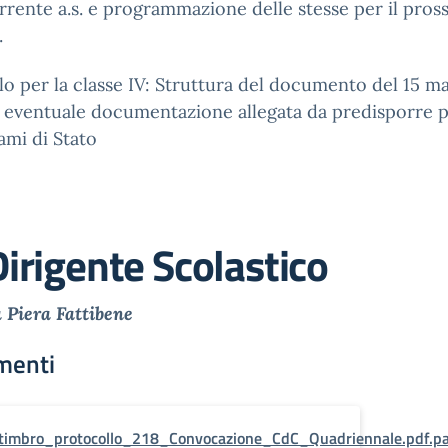
rrente a.s. e programmazione delle stesse per il pros
.
lo per la classe IV: Struttura del documento del 15 m
 eventuale documentazione allegata da predisporre p
ami di Stato
Dirigente Scolastico
a Piera Fattibene
menti
timbro_protocollo_218_Convocazione_CdC_Quadriennale.pdf.p