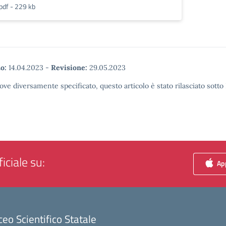
pdf - 229 kb
o:
14.04.2023
-
Revisione:
29.05.2023
ove diversamente specificato, questo articolo è stato rilasciato sott
iciale su:
App
ceo Scientifico Statale