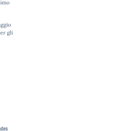
simo
aggio
er gli
ades