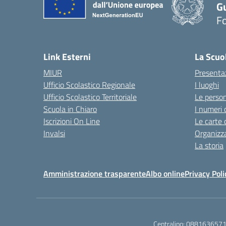
G
F
— 
Link Esterni
La Scuo
MIUR
Presenta
Ufficio Scolastico Regionale
I luoghi
Ufficio Scolastico Territoriale
Le perso
Scuola in Chiaro
I numeri 
Iscrizioni On Line
Le carte 
Invalsi
Organizz
La storia
Amministrazione trasparente
Albo online
Privacy Poli
Centralino:
088163657