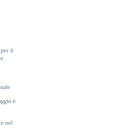
per il
te
nnale
aggio e
te nel