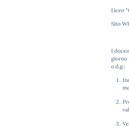
Liceo “
Sito W
I docen
giorno
o.d.g.:
In
mo
Pr
va
Ve