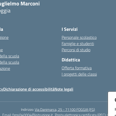
uglielmo Marconi
oggia
Visita la pagina iniziale della scuola
la
I Servizi
zione
Personale scolastico
Famiglie e studenti
ne
Percorsi di studio
della scuola
Didattica
della scuola
Offerta formativa
azione
I progetti delle classi
cy
Dichiarazione di accessibilità
Note legali
Indirizzo:
Via Danimarca, 25 - 71100 FOGGIA (FG)
1
Email:
fgps040004@istruzione.it
Posta elettronica certificata (PEC):
fgps0