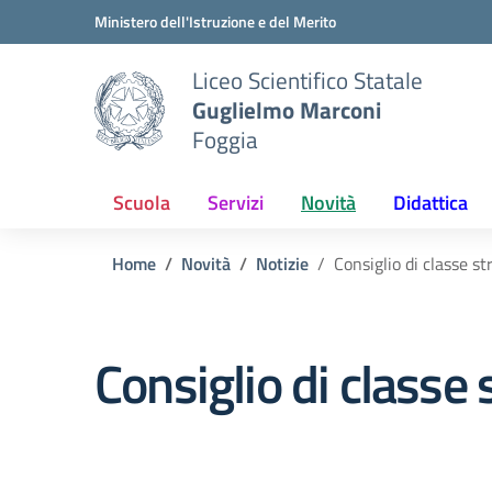
Vai ai contenuti
Vai al menu di navigazione
Vai al footer
Ministero dell'Istruzione e del Merito
Liceo Scientifico Statale
Guglielmo Marconi
Foggia
Scuola
Servizi
Novità
Didattica
Home
Novità
Notizie
Consiglio di classe s
Consiglio di classe 