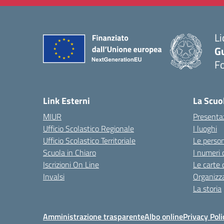
Li
G
F
— 
Link Esterni
La Scuo
MIUR
Presenta
Ufficio Scolastico Regionale
I luoghi
Ufficio Scolastico Territoriale
Le perso
Scuola in Chiaro
I numeri 
Iscrizioni On Line
Le carte 
Invalsi
Organizz
La storia
Amministrazione trasparente
Albo online
Privacy Poli