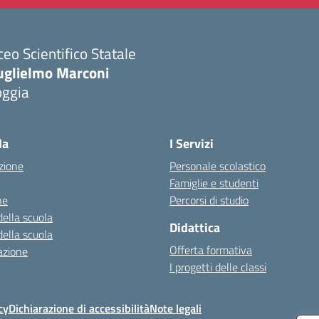
ceo Scientifico Statale
uglielmo Marconi
oggia
Visita la pagina iniziale della scuola
la
I Servizi
zione
Personale scolastico
Famiglie e studenti
ne
Percorsi di studio
della scuola
Didattica
della scuola
Offerta formativa
azione
I progetti delle classi
cy
Dichiarazione di accessibilità
Note legali