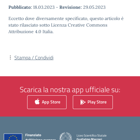
Pubblicato:
18.03.2023
-
Revisione:
29.05.2023
Eccetto dove diversamente specificato, questo articolo è
stato rilasciato sotto Licenza Creative Commons
Attribuzione 4.0 Italia.
Stampa / Condividi
Scarica la nostra app ufficiale su:
App Store
Play Store
Liceo Scientifico Statale
Guglielmo Marconi