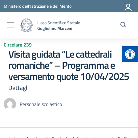
Vai ai contenuti
Vai al menu di navigazione
Vai al footer
Ministero dell'Istruzione e del Merito
Liceo Scientifico Statale
Guglielmo Marconi
Circolare 239
Apr
Visita guidata “Le cattedrali
romaniche” – Programma e
versamento quote 10/04/2025
Dettagli
Personale scolastico