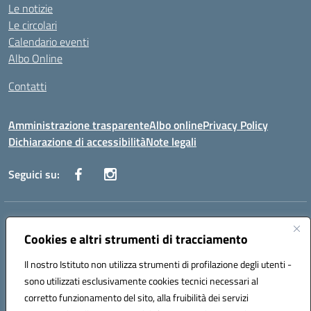
Le notizie
Le circolari
Calendario eventi
Albo Online
Contatti
Amministrazione trasparente
Albo online
Privacy Policy
Dichiarazione di accessibilità
Note legali
Seguici su:
Indirizzo:
Via Danimarca, 25 - 71100 FOGGIA (FG)
Centralino:
Cookies e altri strumenti di tracciamento
0881636571
Email:
fgps040004@istruzione.it
Posta elettronica certificata (PEC):
fgps040004@pec.istruzione.it
Il nostro Istituto non utilizza strumenti di profilazione degli utenti -
Codice fiscale: 80031370713
sono utilizzati esclusivamente cookies tecnici necessari al
Codice meccanografico:
FGPS040004
corretto funzionamento del sito, alla fruibilità dei servizi
Codice Indice delle Pubbliche Amministrazioni (IPA): istsc_fgps040004