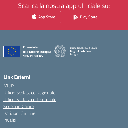
Scarica la nostra app ufficiale su:
App Store
Play Store
Liceo Scientifico Statale
Guglielmo Marconi
Foggia
— Visita la pagina iniziale della scuola
Link Esterni
MIUR
Ufficio Scolastico Regionale
Ufficio Scolastico Territoriale
Scuola in Chiaro
Iscrizioni On Line
Invalsi