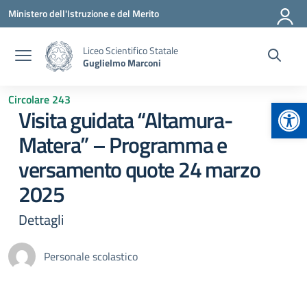
Vai ai contenuti
Vai al menu di navigazione
Vai al footer
Ministero dell'Istruzione e del Merito
Liceo Scientifico Statale
Guglielmo Marconi
Circolare 243
Apr
Visita guidata “Altamura-
Matera” – Programma e
versamento quote 24 marzo
2025
Dettagli
Personale scolastico