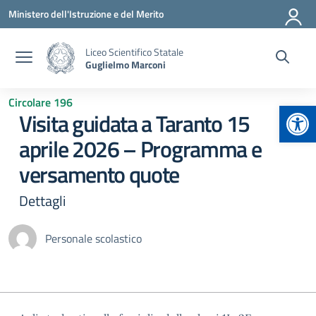
Vai ai contenuti
Vai al menu di navigazione
Vai al footer
Ministero dell'Istruzione e del Merito
Liceo Scientifico Statale
Guglielmo Marconi
Circolare 196
Apr
Visita guidata a Taranto 15
aprile 2026 – Programma e
versamento quote
Dettagli
Personale scolastico