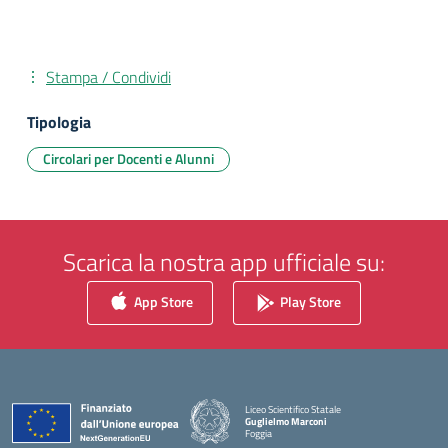
Stampa / Condividi
Tipologia
Circolari per Docenti e Alunni
Scarica la nostra app ufficiale su:
App Store
Play Store
Liceo Scientifico Statale
Guglielmo Marconi
Foggia
— Visita la pagina iniziale della scuola