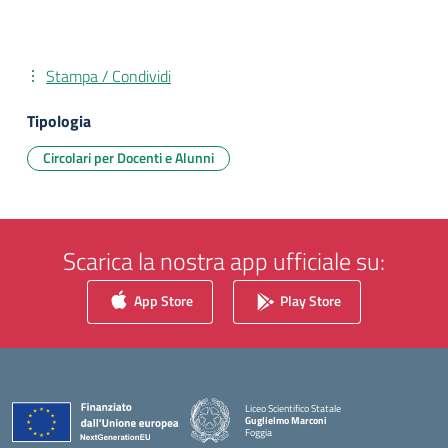
Stampa / Condividi
Tipologia
Circolari per Docenti e Alunni
Scarica la nostra app ufficiale su:
App Store
Play Store
Liceo Scientifico Statale
Guglielmo Marconi
Foggia
— Visita la pagina iniziale della scuola