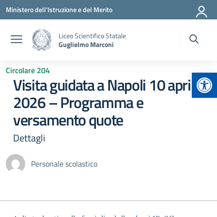
Vai ai contenuti
Vai al menu di navigazione
Vai al footer
Ministero dell'Istruzione e del Merito
Liceo Scientifico Statale
Guglielmo Marconi
Circolare 204
Apr
Visita guidata a Napoli 10 aprile
2026 – Programma e
versamento quote
Dettagli
Personale scolastico