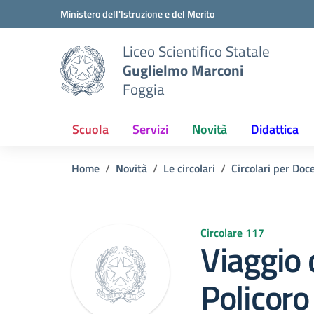
Vai ai contenuti
Vai al menu di navigazione
Vai al footer
Ministero dell'Istruzione e del Merito
Liceo Scientifico Statale
Guglielmo Marconi
Foggia
Scuola
Servizi
Novità
Didattica
Home
Novità
Le circolari
Circolari per Doc
Circolare 117
Viaggio 
Policor