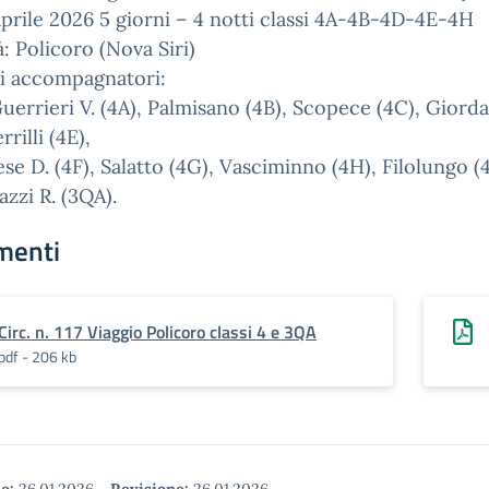
prile 2026 5 giorni – 4 notti classi 4A-4B-4D-4E-4H
à: Policoro (Nova Siri)
i accompagnatori:
Guerrieri V. (4A), Palmisano (4B), Scopece (4C), Giord
rrilli (4E),
se D. (4F), Salatto (4G), Vasciminno (4H), Filolungo (
zzi R. (3QA).
menti
Circ. n. 117 Viaggio Policoro classi 4 e 3QA
pdf - 206 kb