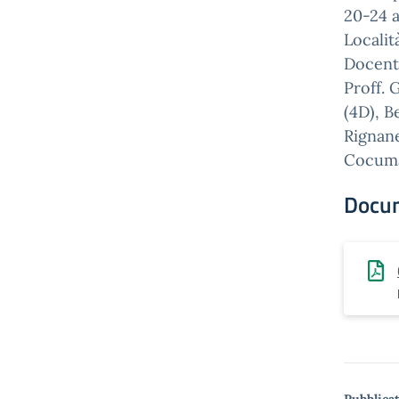
20-24 a
Localit
Docent
Proff. 
(4D), Be
Rignane
Cocuma
Docu