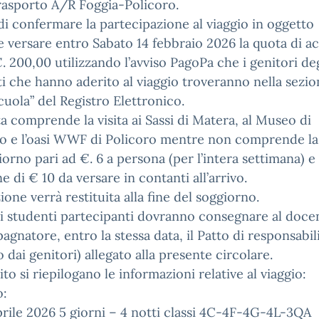
trasporto A/R Foggia-Policoro.
 di confermare la partecipazione al viaggio in oggetto
 versare entro Sabato 14 febbraio 2026 la quota di a
€. 200,00 utilizzando l’avviso PagoPa che i genitori deg
i che hanno aderito al viaggio troveranno nella sezio
uola” del Registro Elettronico.
a comprende la visita ai Sassi di Matera, al Museo di
o e l’oasi WWF di Policoro mentre non comprende la
iorno pari ad €. 6 a persona (per l’intera settimana) e 
e di € 10 da versare in contanti all’arrivo.
ione verrà restituita alla fine del soggiorno.
li studenti partecipanti dovranno consegnare al doce
gnatore, entro la stessa data, il Patto di responsabil
o dai genitori) allegato alla presente circolare.
ito si riepilogano le informazioni relative al viaggio:
o:
prile 2026 5 giorni – 4 notti classi 4C-4F-4G-4L-3QA