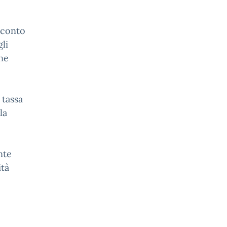
cconto
li
ne
 tassa
la
nte
ità