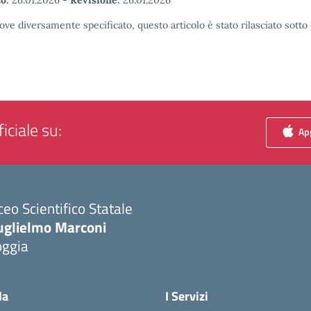
o:
26.01.2026
-
Revisione:
26.01.2026
ove diversamente specificato, questo articolo è stato rilasciato sott
iciale su:
App
ceo Scientifico Statale
uglielmo Marconi
oggia
Visita la pagina iniziale della scuola
la
I Servizi