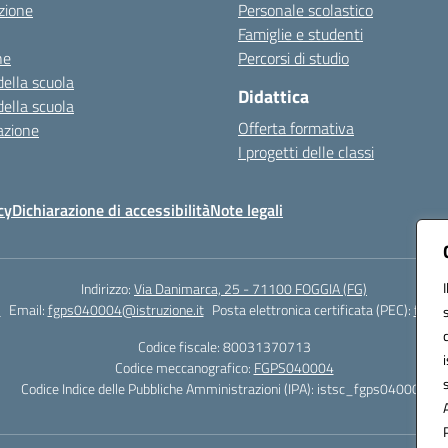
zione
Personale scolastico
Famiglie e studenti
ne
Percorsi di studio
della scuola
Didattica
della scuola
Offerta formativa
azione
I progetti delle classi
cy
Dichiarazione di accessibilità
Note legali
Indirizzo:
Via Danimarca, 25 - 71100 FOGGIA (FG)
1
Email:
fgps040004@istruzione.it
Posta elettronica certificata (PEC):
fgps0
Codice fiscale: 80031370713
Codice meccanografico:
FGPS040004
Codice Indice delle Pubbliche Amministrazioni (IPA): istsc_fgps040004