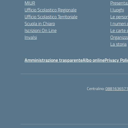
MIUR
Presenta
Ufficio Scolastico Regionale
I luoghi
Ufficio Scolastico Territoriale
Le perso
Scuola in Chiaro
I numeri 
Iscrizioni On Line
Le carte 
Invalsi
Organizz
La storia
Amministrazione trasparente
Albo online
Privacy Poli
Centralino:
088163657