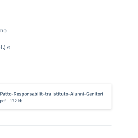
ano
4L) e
Patto-Responsabilit-tra Istituto-Alunni-Genitori
pdf - 172 kb