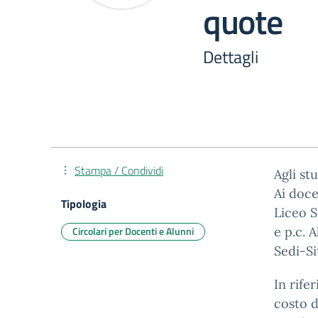
quote
Dettagli
Stampa / Condividi
Agli st
Ai doc
Tipologia
Liceo S
Circolari per Docenti e Alunni
e p.c. 
Sedi-S
In rife
costo d