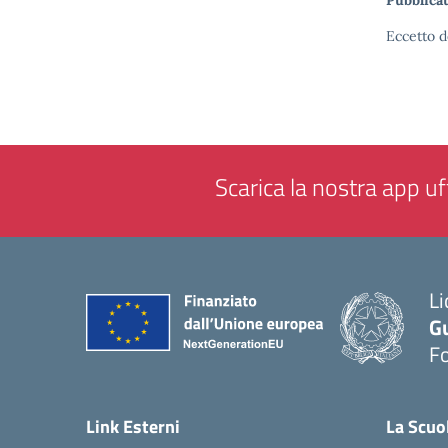
Pubblicat
Eccetto d
Scarica la nostra app uff
Li
G
F
— 
Link Esterni
La Scuo