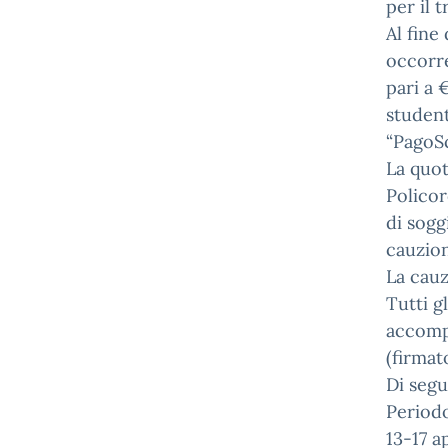
per il 
Al fine
occorre
pari a 
student
“PagoSc
La quot
Policor
di sogg
cauzion
La cauz
Tutti g
accompa
(firmat
Di segu
Period
13-17 a