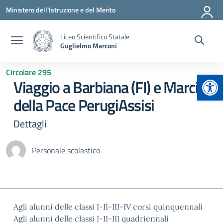
Vai ai contenuti
Vai al menu di navigazione
Vai al footer
Ministero dell'Istruzione e del Merito
Liceo Scientifico Statale
Guglielmo Marconi
Circolare 295
Apr
Viaggio a Barbiana (FI) e Marcia
della Pace PerugiAssisi
Dettagli
Personale scolastico
Agli alunni delle classi I-II-III-IV corsi quinquennali
Agli alunni delle classi I-II-III quadriennali