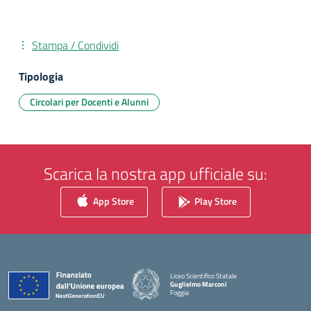
Stampa / Condividi
Tipologia
Circolari per Docenti e Alunni
Scarica la nostra app ufficiale su:
App Store
Play Store
Liceo Scientifico Statale
Guglielmo Marconi
Foggia
— Visita la pagina iniziale della scuola