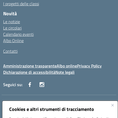
I progetti delle classi
Novità
Le notizie
Le circolari
Calendario eventi
Albo Online
Contatti
Amministrazione trasparente
Albo online
Privacy Policy
Dichiarazione di accessibilità
Note legali
Seguici su:
Indirizzo:
Via Danimarca, 25 - 71100 FOGGIA (FG)
Centralino:
Cookies e altri strumenti di tracciamento
0881636571
Email:
fgps040004@istruzione.it
Posta elettronica certificata (PEC):
fgps040004@pec.istruzione.it