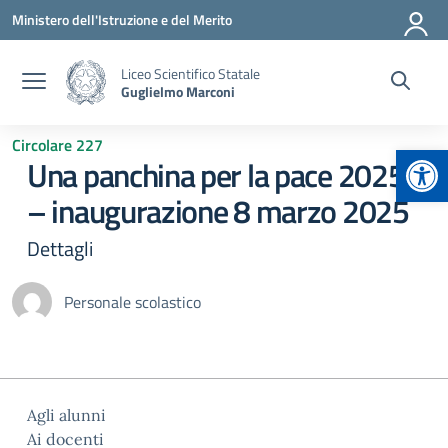
Vai ai contenuti
Vai al menu di navigazione
Vai al footer
Ministero dell'Istruzione e del Merito
Liceo Scientifico Statale
Guglielmo Marconi
Circolare 227
Apr
Una panchina per la pace 2025’
– inaugurazione 8 marzo 2025
Dettagli
Personale scolastico
Agli alunni
Ai docenti