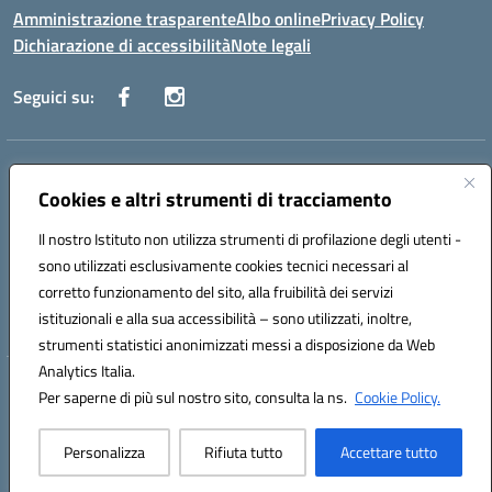
Amministrazione trasparente
Albo online
Privacy Policy
Dichiarazione di accessibilità
Note legali
Seguici su:
Indirizzo:
Via Danimarca, 25 - 71100 FOGGIA (FG)
Centralino:
Cookies e altri strumenti di tracciamento
0881636571
Email:
fgps040004@istruzione.it
Posta elettronica certificata (PEC):
fgps040004@pec.istruzione.it
Il nostro Istituto non utilizza strumenti di profilazione degli utenti -
Codice fiscale: 80031370713
sono utilizzati esclusivamente cookies tecnici necessari al
Codice meccanografico:
FGPS040004
corretto funzionamento del sito, alla fruibilità dei servizi
Codice Indice delle Pubbliche Amministrazioni (IPA): istsc_fgps040004
istituzionali e alla sua accessibilità – sono utilizzati, inoltre,
strumenti statistici anonimizzati messi a disposizione da Web
Analytics Italia.
Hosting & Powered by 3D Solution S.r.l.
Per saperne di più sul nostro sito, consulta la ns.
Cookie Policy.
Concept & Design by Designers Italia
Personalizza
Rifiuta tutto
Accettare tutto