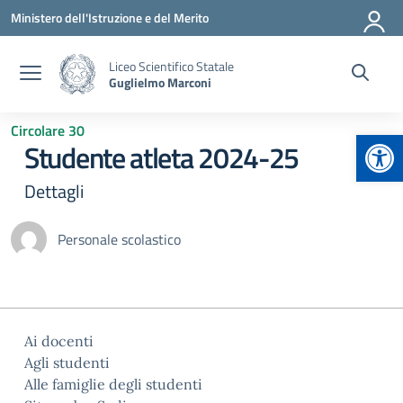
Vai ai contenuti
Vai al menu di navigazione
Vai al footer
Ministero dell'Istruzione e del Merito
Liceo Scientifico Statale
Guglielmo Marconi
Circolare 30
Apr
Studente atleta 2024-25
Dettagli
Personale scolastico
Ai docenti
Agli studenti
Alle famiglie degli studenti