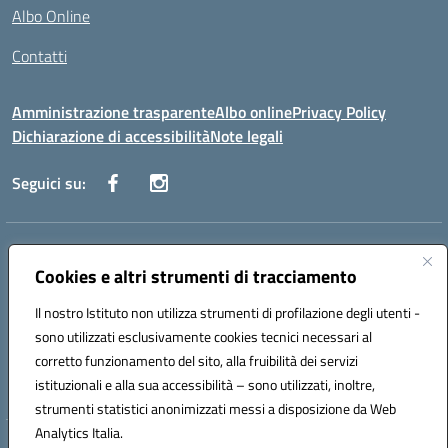
Albo Online
Contatti
Amministrazione trasparente
Albo online
Privacy Policy
Dichiarazione di accessibilità
Note legali
Seguici su:
Indirizzo:
Via Danimarca, 25 - 71100 FOGGIA (FG)
Centralino:
Cookies e altri strumenti di tracciamento
0881636571
Email:
fgps040004@istruzione.it
Posta elettronica certificata (PEC):
fgps040004@pec.istruzione.it
Il nostro Istituto non utilizza strumenti di profilazione degli utenti -
Codice fiscale: 80031370713
sono utilizzati esclusivamente cookies tecnici necessari al
Codice meccanografico:
FGPS040004
corretto funzionamento del sito, alla fruibilità dei servizi
Codice Indice delle Pubbliche Amministrazioni (IPA): istsc_fgps040004
istituzionali e alla sua accessibilità – sono utilizzati, inoltre,
strumenti statistici anonimizzati messi a disposizione da Web
Analytics Italia.