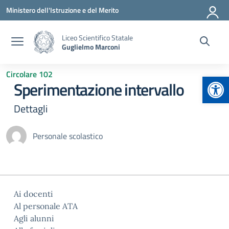
Vai ai contenuti
Vai al menu di navigazione
Vai al footer
Ministero dell'Istruzione e del Merito
Liceo Scientifico Statale
Guglielmo Marconi
Circolare 102
Apr
Sperimentazione intervallo
Dettagli
Personale scolastico
Ai docenti
Al personale ATA
Agli alunni