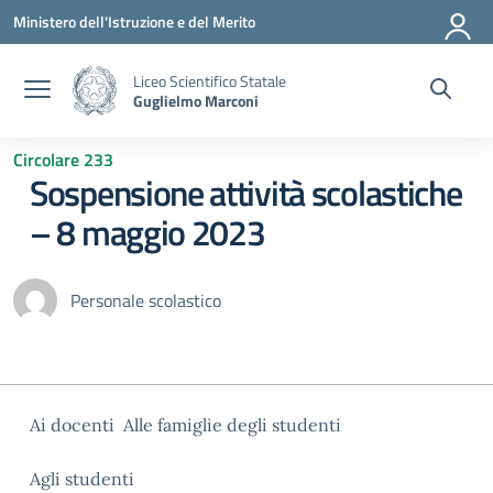
Vai ai contenuti
Vai al menu di navigazione
Vai al footer
Ministero dell'Istruzione e del Merito
Liceo Scientifico Statale
Guglielmo Marconi
Circolare 233
Sospensione attività scolastiche
– 8 maggio 2023
Personale scolastico
Ai docenti Alle famiglie degli studenti
Agli studenti