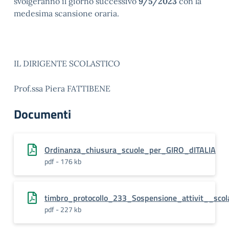
svolgeranno il giorno successivo
9/5/2023
con la
medesima scansione oraria.
IL DIRIGENTE SCOLASTICO
Prof.ssa Piera FATTIBENE
Documenti
Ordinanza_chiusura_scuole_per_GIRO_dITALIA
pdf - 176 kb
timbro_protocollo_233_Sospensione_attivit__sco
pdf - 227 kb